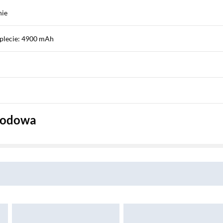
nie
plecie: 4900 mAh
wodowa