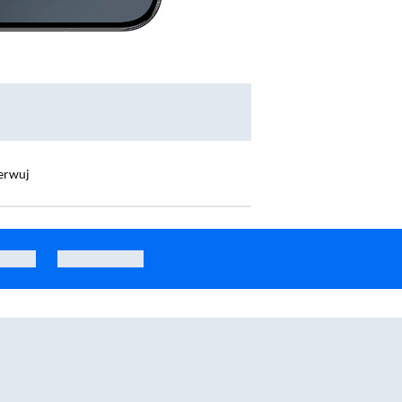
erwuj
zarny
Smartfon realme 16 Pro+ 5G 12/512GB 6,8" 144Hz 200Mpix Szary
Smartfon Inf