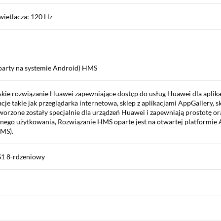
wietlacza: 120 Hz
party na systemie Android) HMS
kie rozwiązanie Huawei zapewniające dostęp do usług Huawei dla aplika
acje takie jak przeglądarka internetowa, sklep z aplikacjami AppGallery, 
tworzone zostały specjalnie dla urządzeń Huawei i zapewniają prostotę o
nnego użytkowania, Rozwiązanie HMS oparte jest na otwartej platformi
GMS).
S1 8-rdzeniowy