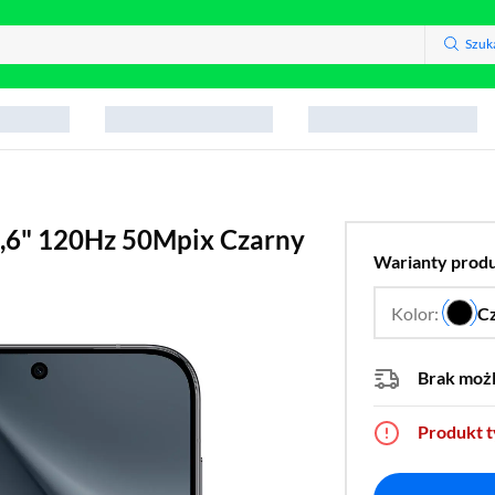
Szuk
,6" 120Hz 50Mpix Czarny
Warianty prod
Kolor:
C
Brak moż
Produkt 