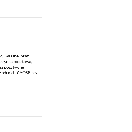
cji własnej oraz
skrzynka pocztowa,
raz pozytywne
e Android 10AOSP bez