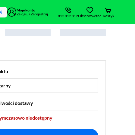
Moje konto
aj
Zaloguj / Zarejestruj
812 812 812
Obserwowane
Koszyk
uktu
zarny
…
liwości dostawy
tymczasowo niedostępny