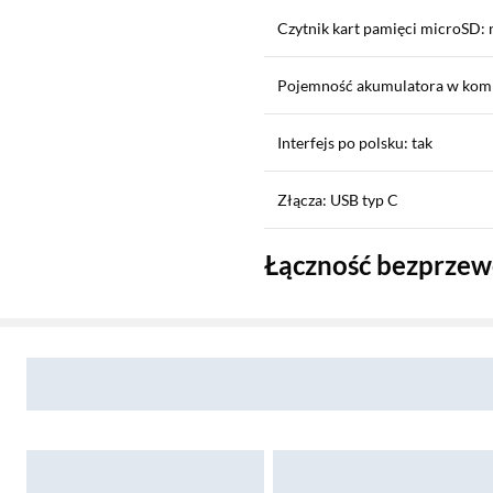
Czytnik kart pamięci microSD: 
Pojemność akumulatora w kom
Interfejs po polsku: tak
Złącza: USB typ C
Łączność bezprze
Sekcja pominięta
Sieć Wi-Fi: tak
Zostałeś przeniesiony do opinii
Zostałeś przeniesiony do pytań i odpowiedzi
5G: nie
LTE: tak