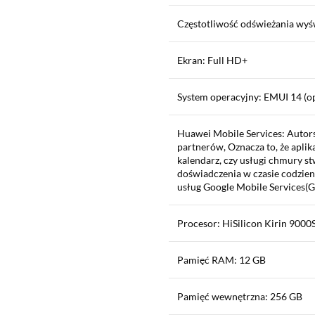
Częstotliwość odświeżania wyś
Ekran: Full HD+
System operacyjny: EMUI 14 (o
Huawei Mobile Services: Autors
partnerów, Oznacza to, że aplik
kalendarz, czy usługi chmury s
doświadczenia w czasie codzie
usług Google Mobile Services(
Procesor: HiSilicon Kirin 9000
Pamięć RAM: 12 GB
Pamięć wewnętrzna: 256 GB