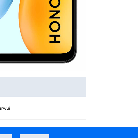
erwuj
realme 16 Pro+ 5G 12/512GB 6,8" 144Hz 200Mpix Szary
Smartfon Infinix Note 40 P