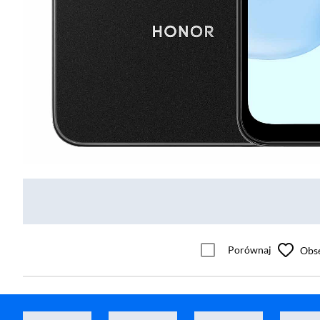
Porównaj
Obs
Motorola moto g06 power 4/64GB Funkcje AI 6,88" 120Hz 50Mpix Beżowy
Smartfon 