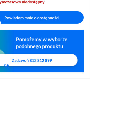
tymczasowo niedostępny
Powiadom mnie o dostępności
Pomożemy w wyborze
podobnego produktu
Zadzwoń 812 812 899