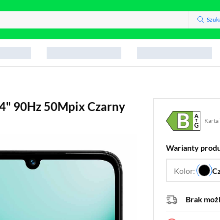
Szuk
74" 90Hz 50Mpix Czarny
Karta
Plik w
(otwo
Warianty prod
Kolor:
C
Brak moż