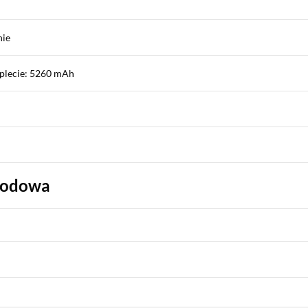
nie
plecie: 5260 mAh
wodowa