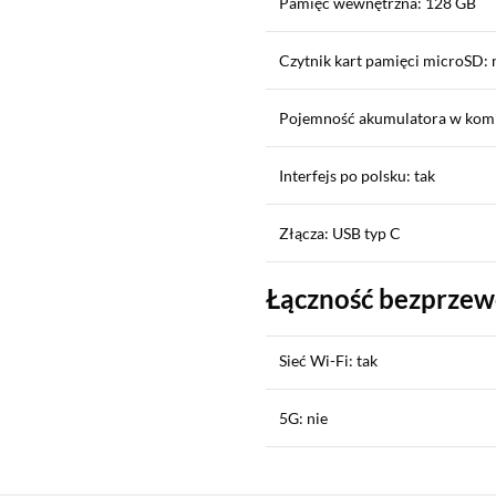
Pamięć wewnętrzna: 128 GB
Czytnik kart pamięci microSD: 
Pojemność akumulatora w kom
Interfejs po polsku: tak
Złącza: USB typ C
Łączność bezprze
Sieć Wi-Fi: tak
5G: nie
Sekcja pominięta
LTE: tak