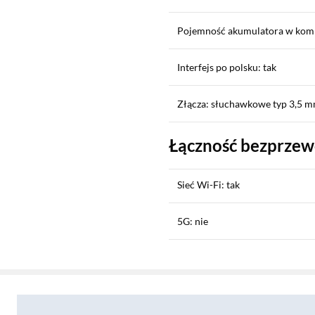
Pojemność akumulatora w kom
Interfejs po polsku: tak
Złącza: słuchawkowe typ 3,5 m
Łączność bezprze
Sieć Wi-Fi: tak
5G: nie
Sekcja pominięta
LTE: tak
Zostałeś przeniesiony do opinii
Zostałeś przeniesiony do pytań i odpowiedzi
Płatność zbliżeniowa (NFC): ta