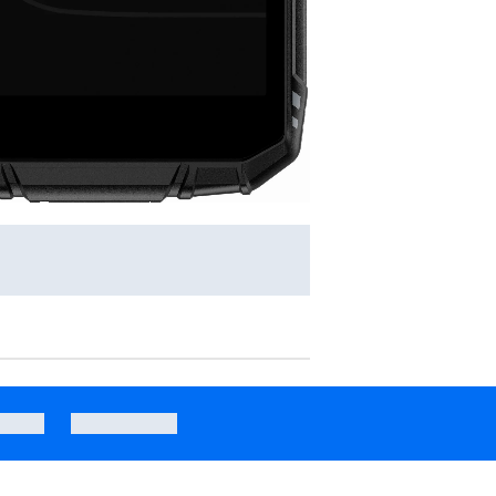
5" 120Hz 13Mpix Fioletowy
Smartfon OPPO A6x 4/128GB 6,75" 120Hz 13Mpix Niebi