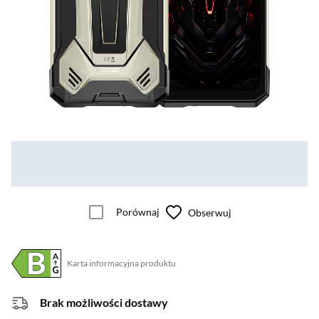
Porównaj
Obserwuj
Karta informacyjna produktu
Plik w formacie pdf
(otworzy się w nowym oknie)
Brak możliwości dostawy