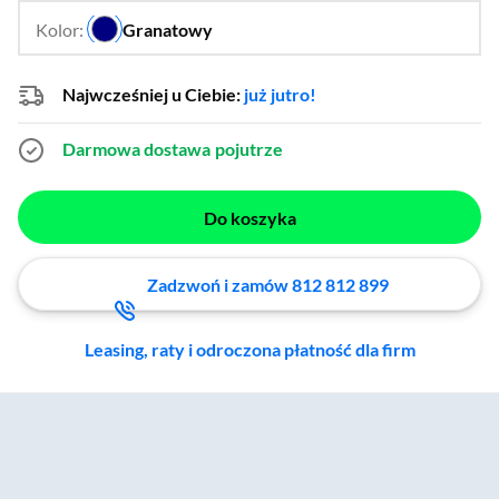
Kolor:
Granatowy
…
Najwcześniej u Ciebie:
już jutro!
Darmowa dostawa
pojutrze
Do koszyka
Zadzwoń i zamów 812 812 899
Leasing, raty i odroczona płatność dla firm
Zostałeś przeniesiony do sekcji akcesoriów