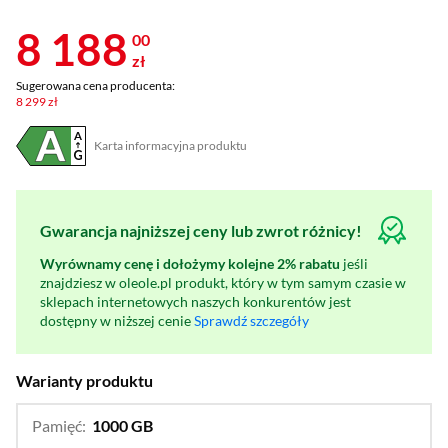
8 188
00
zł
Sugerowana cena producenta:
8 299 zł
Karta informacyjna produktu
Plik w formacie pdf
(otworzy się w nowym oknie)
Gwarancja najniższej ceny lub zwrot różnicy!
Wyrównamy cenę i dołożymy kolejne 2% rabatu
jeśli
znajdziesz w oleole.pl produkt, który w tym samym czasie w
sklepach internetowych naszych konkurentów jest
dostępny w niższej cenie
Sprawdź szczegóły
Warianty produktu
Pamięć:
1000 GB
…
256 GB,
512 GB,
2000 GB