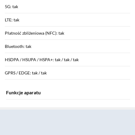
5G: tak
LTE: tak
Płatność zbliżeniowa (NFC): tak
Bluetooth: tak
HSDPA / HSUPA / HSPA+: tak / tak / tak
GPRS / EDGE: tak / tak
Funkcje aparatu
Sekcja pominięta
Aparat tylny: 48 Mpix + 48 Mpix + 48 Mpix
Aparat przedni: 18 Mpix
Przysłona obiektywu: 48 Mpix - f/1,78 - tylny główny