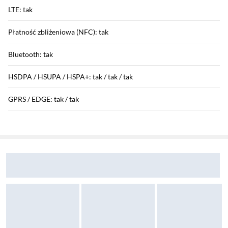
LTE: tak
Płatność zbliżeniowa (NFC): tak
Bluetooth: tak
HSDPA / HSUPA / HSPA+: tak / tak / tak
GPRS / EDGE: tak / tak
Sekcja pominięta
Funkcje aparatu
Zostałeś przeniesiony do opinii
Zostałeś przeniesiony do pytań i odpowiedzi
Aparat tylny: 12 Mpix + 12 Mpix
Aparat przedni: 12 Mpix
Rozdzielczość nagrywania wideo: 4K
Funkcje aparatu: tryb nocny, tryb panorama