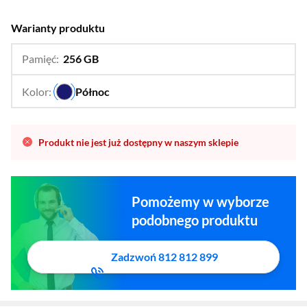
Warianty produktu
Pamięć:
256 GB
…
128 GB,
512 GB
Kolor:
Północ
…
Produkt nie jest już dostępny w naszym sklepie
Pomożemy w wyborze
podobnego produktu
Zadzwoń 812 812 899