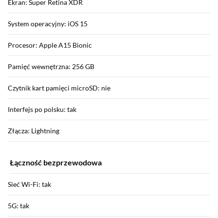
Ekran: Super Retina XDR
System operacyjny: iOS 15
Procesor: Apple A15 Bionic
Pamięć wewnętrzna: 256 GB
Czytnik kart pamięci microSD: nie
Interfejs po polsku: tak
Złącza: Lightning
Łączność bezprzewodowa
Sieć Wi-Fi: tak
5G: tak