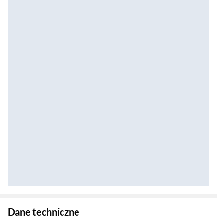
Zostałeś przeniesiony do danych technicznych produktu
Dane techniczne