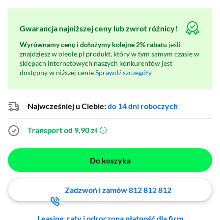
Gwarancja najniższej ceny lub zwrot różnicy!
Wyrównamy cenę i dołożymy kolejne 2% rabatu
jeśli
znajdziesz w oleole.pl produkt, który w tym samym czasie w
sklepach internetowych naszych konkurentów jest
dostępny w niższej cenie
Sprawdź szczegóły
Najwcześniej u Ciebie:
do 14 dni roboczych
Transport od 9,90 zł
(otworzy się w nowym oknie)
Do koszyka
Zadzwoń i zamów 812 812 812
Leasing, raty i odroczona płatność dla firm