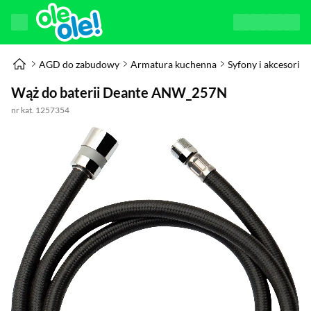
AGD do zabudowy
Armatura kuchenna
Syfony i akcesoria
Wąż do baterii Deante ANW_257N
nr kat. 1257354