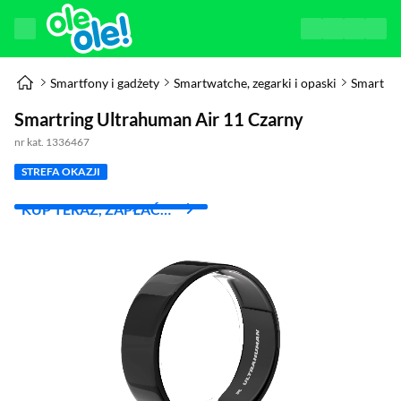
Smartfony i gadżety
Smartwatche, zegarki i opaski
Smart Ri
Smartring Ultrahuman Air 11 Czarny
nr kat. 1336467
STREFA OKAZJI
KUP TERAZ, ZAPŁAĆ
ZA 30 DNI