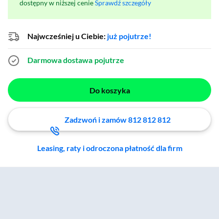
dostępny w niższej cenie
Sprawdź szczegóły
Najwcześniej u Ciebie:
już pojutrze!
Darmowa dostawa
pojutrze
Do koszyka
Zadzwoń i zamów 812 812 812
Leasing, raty i odroczona płatność dla firm
Zostałeś przeniesiony do sekcji akcesoriów