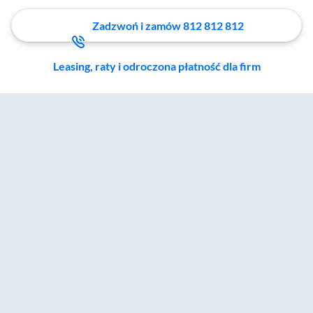
Zadzwoń i zamów 812 812 812
Leasing, raty i odroczona płatność dla firm
Zostałeś przeniesiony do sekcji akcesoriów