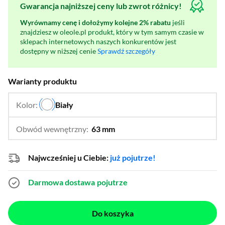
Gwarancja najniższej ceny lub zwrot różnicy!
Wyrównamy cenę i dołożymy kolejne 2% rabatu
jeśli
znajdziesz w oleole.pl produkt, który w tym samym czasie w
sklepach internetowych naszych konkurentów jest
dostępny w niższej cenie
Sprawdź szczegóły
Warianty produktu
Kolor:
Biały
…
Obwód wewnętrzny:
63 mm
…
52 mm,
55 mm,
57 mm,
60 mm
Najwcześniej u Ciebie:
już pojutrze!
Darmowa dostawa
pojutrze
Do koszyka