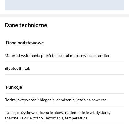
Zostałeś przeniesiony do danych technicznych produktu
Dane techniczne
Dane podstawowe
Materiał wykonania pierścienia: stal nierdzewna, ceramika
Bluetooth: tak
Funkcje
Rodzaj aktywności: bieganie, chodzenie, jazda na rowerze
Funkcje użytkowe: liczba kroków, natlenienie krwi, dystans,
spalone kalorie, tętno, jakość snu, temperatura