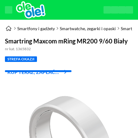
Smartfony i gadżety
Smartwatche, zegarki i opaski
Smart Ri
Smartring Maxcom mRing MR200 9/60 Biały
nr kat. 1365832
STREFA OKAZJI
KUP TERAZ, ZAPŁAĆ
ZA 30 DNI