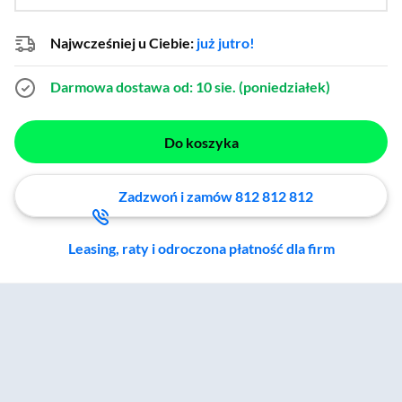
…
52 mm,
55 mm,
57 mm,
63 mm
Najwcześniej u Ciebie:
już jutro!
Darmowa dostawa
od: 10 sie. (poniedziałek)
Do koszyka
Zadzwoń i zamów 812 812 812
Leasing, raty i odroczona płatność dla firm
Zostałeś przeniesiony do sekcji akcesoriów