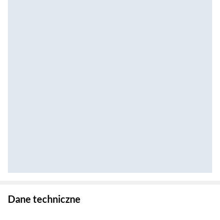
Zostałeś przeniesiony do danych technicznych produktu
Dane techniczne