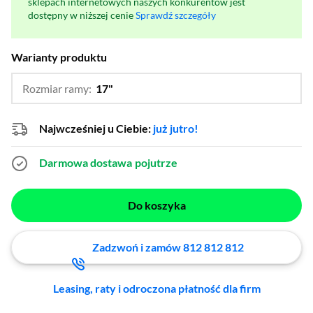
sklepach internetowych naszych konkurentów jest
dostępny w niższej cenie
Sprawdź szczegóły
Warianty produktu
Rozmiar ramy:
17"
…
21",
23"
Najwcześniej u Ciebie:
już jutro!
Darmowa dostawa
pojutrze
Do koszyka
Zadzwoń i zamów 812 812 812
Leasing, raty i odroczona płatność dla firm