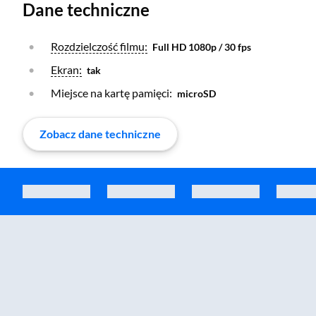
Dane techniczne
Otwórz warstwę
Rozdzielczość filmu:
Full HD 1080p / 30 fps
Otwórz warstwę
Ekran:
tak
Miejsce na kartę pamięci:
microSD
Zobacz dane techniczne
Zostałeś przeniesiony do sekcji akcesoriów