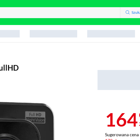
Szuk
FullHD
164
Sugerowana cena 