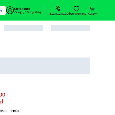
Moje konto
aj
Zaloguj / Zarejestruj
812 812 812
Obserwowane
Koszyk
00
zł
producenta: