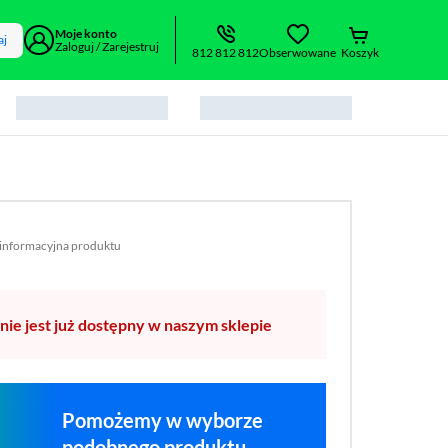
Moje konto
aj
Zaloguj / Zarejestruj
812 812 812
Obserwowane
Koszyk
 informacyjna produktu
 formacie pdf
rzy się w nowym oknie)
nie jest już dostępny w naszym sklepie
Pomożemy w wyborze
podobnego produktu