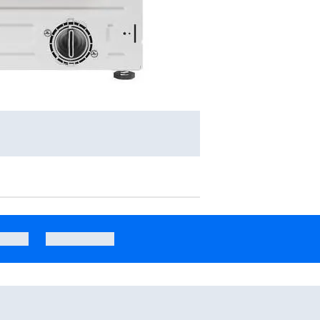
tarowanie Programy parowe
Pralko-suszarka Electrolux 700 DualCare EW7WN368SPI 