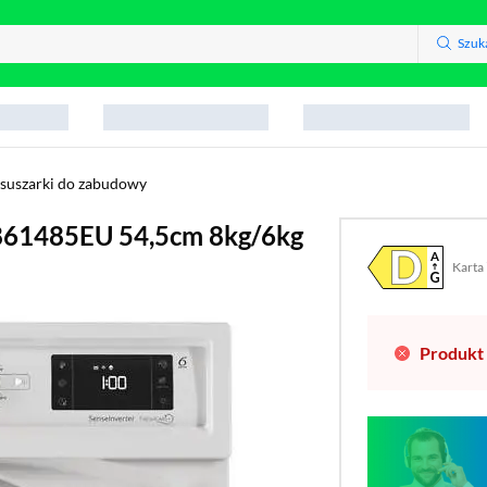
Szuk
-suszarki do zabudowy
861485EU 54,5cm 8kg/6kg
Karta
Plik w
(otwo
Produkt 