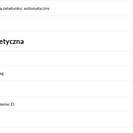
ą załadunku: automatyczny
etyczna
kg
zenie: D