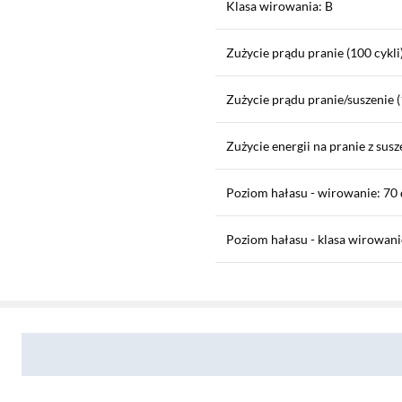
Klasa wirowania: B
Zużycie prądu pranie (100 cykl
Zużycie prądu pranie/suszenie 
Zużycie energii na pranie z sus
Poziom hałasu - wirowanie: 70
Poziom hałasu - klasa wirowani
Sekcja pominięta
Zużycie wody pranie (cykl): 48 
Zostałeś przeniesiony do opinii
Zostałeś przeniesiony do pytań i odpowiedzi
Zużycie wody pranie/suszenie (c
Czas trwania cyklu pranie: 3:38