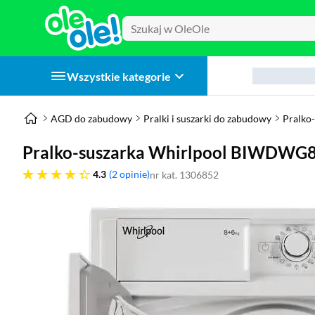
Wszystkie kategorie
AGD do zabudowy
Pralki i suszarki do zabudowy
Pralko
Pralko-suszarka Whirlpool BIWDWG
4.3 gwiazdek
4.3
2 opinie
nr kat. 1306852