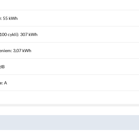
i): 55 kWh
(100 cykli): 307 kWh
zeniem: 3,07 kWh
 dB
e: A
litrów
ykl): 65 litrów