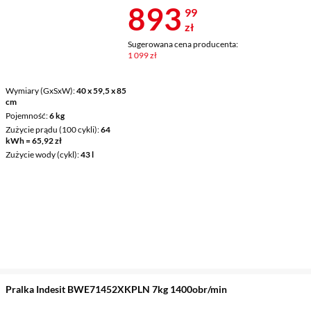
Cena 893,99 
893
99
zł
Sugerowana cena producenta:
1 099 zł
Wymiary (GxSxW)
40 x 59,5 x 85
cm
Pojemność
6 kg
Zużycie prądu (100 cykli)
64
kWh = 65,92 zł
Zużycie wody (cykl)
43 l
Pralka Indesit BWE71452XKPLN 7kg 1400obr/min