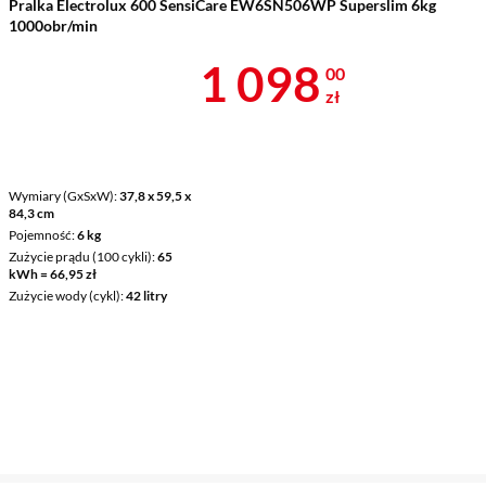
Pralka Electrolux 600 SensiCare EW6SN506WP Superslim 6kg
1000obr/min
Cena 1 098 z
1 098
00
zł
Wymiary (GxSxW)
37,8 x 59,5 x
84,3 cm
Pojemność
6 kg
Zużycie prądu (100 cykli)
65
kWh = 66,95 zł
Zużycie wody (cykl)
42 litry