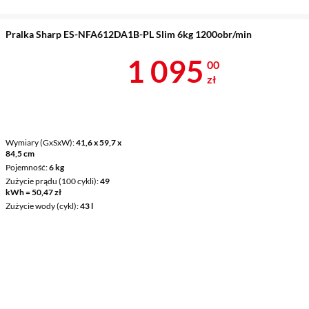
Pralka Sharp ES-NFA612DA1B-PL Slim 6kg 1200obr/min
Cena 1 095 z
1 095
00
zł
Wymiary (GxSxW)
41,6 x 59,7 x
84,5 cm
Pojemność
6 kg
Zużycie prądu (100 cykli)
49
kWh = 50,47 zł
Zużycie wody (cykl)
43 l