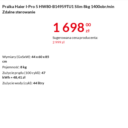
Pralka Haier I-Pro 5 HW80-B14959TU1 Slim 8kg 1400obr/min
Zdalne sterowanie
Cena 1 698 z
1 698
00
zł
Sugerowana cena producenta:
2 999 zł
Wymiary (GxSxW)
44 x 60 x 85
cm
Pojemność
8 kg
Zużycie prądu (100 cykli)
47
kWh = 48,41 zł
Zużycie wody (cykl)
44 litry