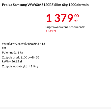
Pralka Samsung WW60A3120BE Slim 6kg 1200obr/min
Cena 1 379 z
1 379
00
zł
Sugerowana cena producenta:
1 849 zł
Wymiary (GxSxW)
40 x 59,5 x 85
cm
Pojemność
6 kg
Zużycie prądu (100 cykli)
55
kWh = 56,65 zł
Zużycie wody (cykl)
43 litry