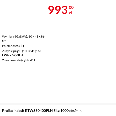
Cena 993 zł
993
00
zł
Wymiary (GxSxW)
60 x 41 x 86
cm
Pojemność
6 kg
Zużycie prądu (100 cykli)
56
kWh = 57,68 zł
Zużycie wody (cykl)
41 l
Pralka Indesit BTWS50400PLN 5kg 1000obr/min