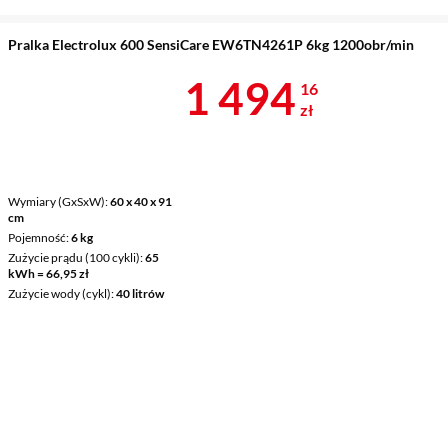
Pralka Electrolux 600 SensiCare EW6TN4261P 6kg 1200obr/min
Cena 1 494,1
1 494
16
zł
Wymiary (GxSxW)
60 x 40 x 91
cm
Pojemność
6 kg
Zużycie prądu (100 cykli)
65
kWh = 66,95 zł
Zużycie wody (cykl)
40 litrów