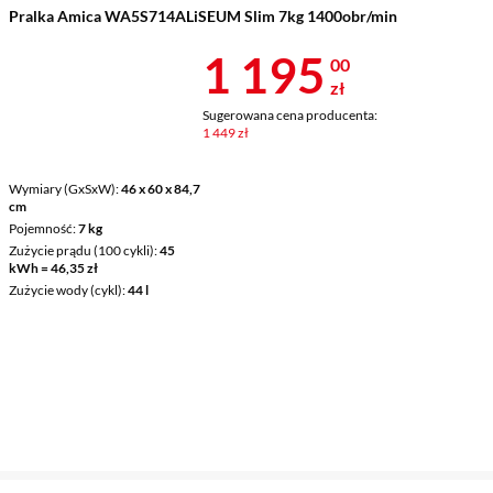
Pralka Amica WA5S714ALiSEUM Slim 7kg 1400obr/min
Cena 1 195 z
1 195
00
zł
Sugerowana cena producenta:
1 449 zł
Wymiary (GxSxW)
46 x 60 x 84,7
cm
Pojemność
7 kg
Zużycie prądu (100 cykli)
45
kWh = 46,35 zł
Zużycie wody (cykl)
44 l