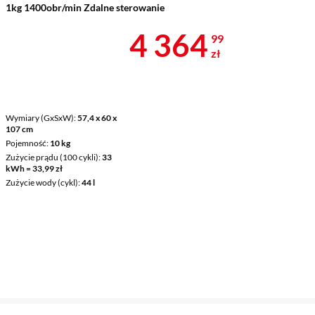
1kg 1400obr/min Zdalne sterowanie
Cena 4 364,9
4 364
99
zł
Wymiary (GxSxW)
57,4 x 60 x
107 cm
Pojemność
10 kg
Zużycie prądu (100 cykli)
33
kWh = 33,99 zł
Zużycie wody (cykl)
44 l