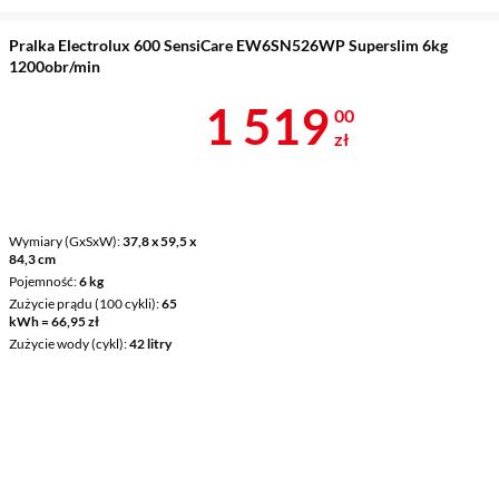
Pralka Electrolux 600 SensiCare EW6SN526WP Superslim 6kg
1200obr/min
Cena 1 519 z
1 519
00
zł
Wymiary (GxSxW)
37,8 x 59,5 x
84,3 cm
Pojemność
6 kg
Zużycie prądu (100 cykli)
65
kWh = 66,95 zł
Zużycie wody (cykl)
42 litry