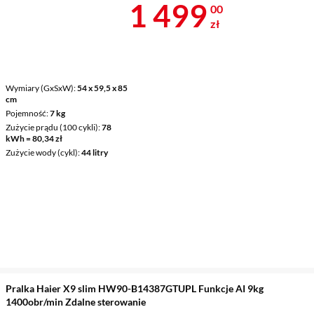
Cena 1 499 z
1 499
00
zł
Wymiary (GxSxW)
54 x 59,5 x 85
cm
Pojemność
7 kg
Zużycie prądu (100 cykli)
78
kWh = 80,34 zł
Zużycie wody (cykl)
44 litry
Pralka Haier X9 slim HW90-B14387GTUPL Funkcje AI 9kg
1400obr/min Zdalne sterowanie