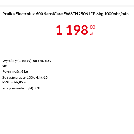
Pralka Electrolux 600 SensiCare EW6TN25061FP 6kg 1000obr/min
Cena 1 198 z
1 198
00
zł
Wymiary (GxSxW)
60 x 40 x 89
cm
Pojemność
6 kg
Zużycie prądu (100 cykli)
65
kWh = 66,95 zł
Zużycie wody (cykl)
40 l