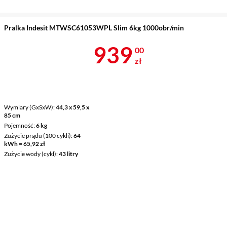
Pralka Indesit MTWSC61053WPL Slim 6kg 1000obr/min
Cena 939 zł
939
00
zł
Wymiary (GxSxW)
44,3 x 59,5 x
85 cm
Pojemność
6 kg
Zużycie prądu (100 cykli)
64
kWh = 65,92 zł
Zużycie wody (cykl)
43 litry