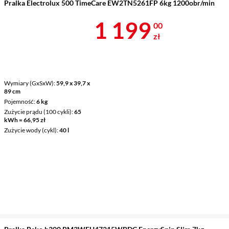
Pralka Electrolux 500 TimeCare EW2TN5261FP 6kg 1200obr/min
Cena 1 199 z
1 199
00
zł
Wymiary (GxSxW)
59,9 x 39,7 x
89 cm
Pojemność
6 kg
Zużycie prądu (100 cykli)
65
kWh = 66,95 zł
Zużycie wody (cykl)
40 l