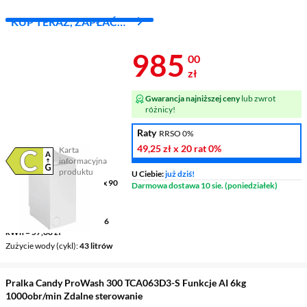
KUP TERAZ, ZAPŁAĆ
ZA 30 DNI
Cena 985 zł
985
00
zł
Gwarancja najniższej ceny
lub zwrot
różnicy!
Raty
RRSO 0%
49,25 zł
x 20 rat
0%
Karta
informacyjna
Plik w formacie pdf
(otworzy się w nowym oknie)
produktu
U Ciebie:
już dziś!
Wymiary (GxSxW)
60 x 40 x 90
Darmowa dostawa 10 sie. (poniedziałek)
cm
Pojemność
6 kg
Zużycie prądu (100 cykli)
56
kWh = 57,68 zł
Zużycie wody (cykl)
43 litrów
Pralka Candy ProWash 300 TCA063D3-S Funkcje AI 6kg
1000obr/min Zdalne sterowanie