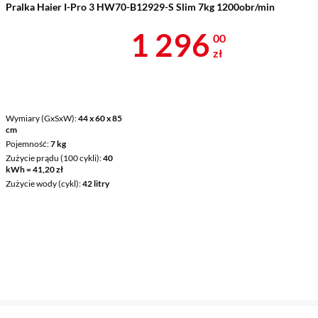
Pralka Haier I-Pro 3 HW70-B12929-S Slim 7kg 1200obr/min
Cena 1 296 z
1 296
00
zł
Wymiary (GxSxW)
44 x 60 x 85
cm
Pojemność
7 kg
Zużycie prądu (100 cykli)
40
kWh = 41,20 zł
Zużycie wody (cykl)
42 litry