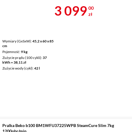
Cena 3 099 z
3 099
00
zł
Wymiary (GxSxW)
45,2 x 60 x 85
cm
Pojemność
9 kg
Zużycie prądu (100 cykli)
37
kWh = 38,11 zł
Zużycie wody (cykl)
42 l
Pralka Beko b100 BM1WFU37225WPB SteamCure Slim 7kg
1200obr/min