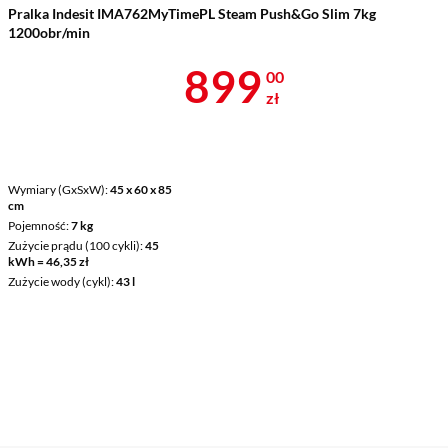
Pralka Indesit IMA762MyTimePL Steam Push&Go Slim 7kg
1200obr/min
Cena 899 zł
899
00
zł
Wymiary (GxSxW)
45 x 60 x 85
cm
Pojemność
7 kg
Zużycie prądu (100 cykli)
45
kWh = 46,35 zł
Zużycie wody (cykl)
43 l