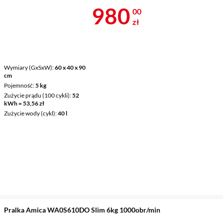
Cena 980 zł
980
00
zł
Wymiary (GxSxW)
60 x 40 x 90
cm
Pojemność
5 kg
Zużycie prądu (100 cykli)
52
kWh = 53,56 zł
Zużycie wody (cykl)
40 l
Pralka Amica WA0S610DO Slim 6kg 1000obr/min