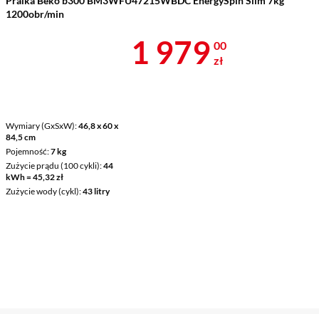
Pralka Beko b300 BM3WFU47215WBDC EnergySpin Slim 7kg
1200obr/min
Cena 1 979 z
1 979
00
zł
Wymiary (GxSxW)
46,8 x 60 x
84,5 cm
Pojemność
7 kg
Zużycie prądu (100 cykli)
44
kWh = 45,32 zł
Zużycie wody (cykl)
43 litry