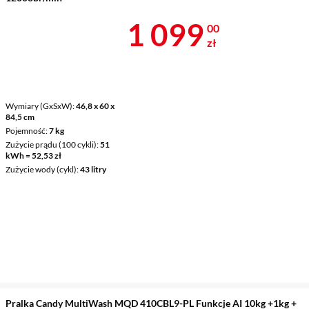
Cena 1 099 z
1 099
00
zł
Wymiary (GxSxW)
46,8 x 60 x
84,5 cm
Pojemność
7 kg
Zużycie prądu (100 cykli)
51
kWh = 52,53 zł
Zużycie wody (cykl)
43 litry
Pralka Candy MultiWash MQD 410CBL9-PL Funkcje AI 10kg +1kg +