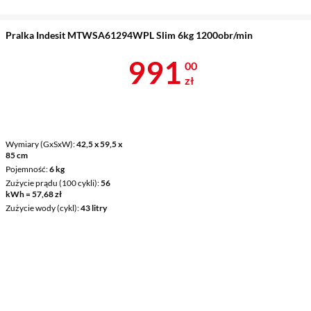
Pralka Indesit MTWSA61294WPL Slim 6kg 1200obr/min
Cena 991 zł
991
00
zł
Wymiary (GxSxW)
42,5 x 59,5 x
85 cm
Pojemność
6 kg
Zużycie prądu (100 cykli)
56
kWh = 57,68 zł
Zużycie wody (cykl)
43 litry