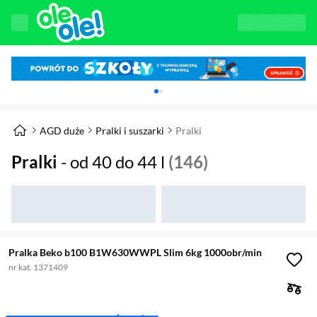
Karuzela z banerami, aktualny element 1 z 
AGD duże
Pralki i suszarki
Pralki
Pralki
- od 40 do 44 l
(146)
Pralka Beko b100 B1W630WWPL Slim 6kg 1000obr/min
nr kat. 1371409