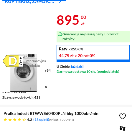
KUP TERAZ, ZAPŁAĆ
ZA 30 DNI
Cena 895 zł
895
00
zł
Gwarancja najniższej ceny
lub zwrot
różnicy!
Raty
RRSO 0%
44,75 zł
x 20 rat
0%
Karta
informacyjna
Plik w formacie pdf
(otworzy się w nowym oknie)
produktu
U Ciebie:
już dziś!
Wymiary (GxSxW)
45 x 60 x 84
Darmowa dostawa 10 sie. (poniedziałek)
cm
Pojemność
6 kg
Zużycie prądu (100 cykli)
64
kWh = 65,92 zł
Zużycie wody (cykl)
43 l
Pralka Indesit BTWWS60400PLN 6kg 1000obr/min
4.2 gwiazdek
4.2
13 opinii
nr kat. 1272810