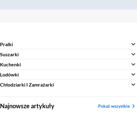
Pralki
Suszarki
Kuchenki
Lodówki
Chłodziarki I Zamrażarki
Sekcja pominięta
Najnowsze artykuły
Pokaż wszystkie