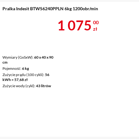
Pralka Indesit BTWS6240PPLN 6kg 1200obr/min
Cena 1 075 z
1 075
00
zł
Wymiary (GxSxW)
60 x 40 x 90
cm
Pojemność
6 kg
Zużycie prądu (100 cykli)
56
kWh = 57,68 zł
Zużycie wody (cykl)
43 litrów