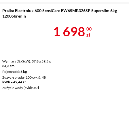
Pralka Electrolux 600 SensiCare EW6SMB326SP Superslim 6kg
1200obr/min
Cena 1 698 z
1 698
00
zł
Wymiary (GxSxW)
37,8 x 59,5 x
84,3 cm
Pojemność
6 kg
Zużycie prądu (100 cykli)
48
kWh = 49,44 zł
Zużycie wody (cykl)
40 l