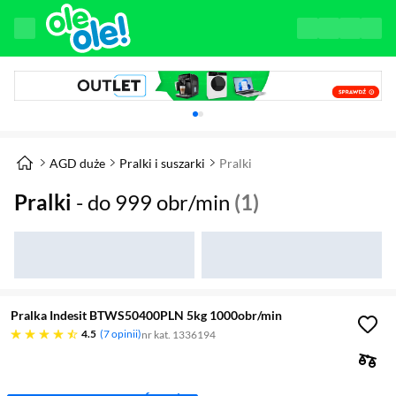
Karuzela z banerami, aktualny element 1 z 
AGD duże
Pralki i suszarki
Pralki
Pralki
- do 999 obr/min
(1)
Pralka Indesit BTWS50400PLN 5kg 1000obr/min
4.5 gwiazdek
4.5
7 opinii
nr kat. 1336194