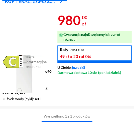
KUP TERAZ, ZAPŁAĆ
ZA 30 DNI
Cena 980 zł
980
00
zł
Gwarancja najniższej ceny
lub zwrot
różnicy!
Raty
RRSO 0%
49 zł
x 20 rat
0%
Karta
informacyjna
Plik w formacie pdf
(otworzy się w nowym oknie)
produktu
U Ciebie:
już dziś!
Wymiary (GxSxW)
60 x 40 x 90
Darmowa dostawa 10 sie. (poniedziałek)
cm
Pojemność
5 kg
Zużycie prądu (100 cykli)
52
kWh = 53,56 zł
Zużycie wody (cykl)
40 l
Wyświetlono
1 z 1
produktów