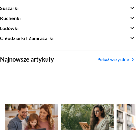
Suszarki
Kuchenki
Lodówki
Chłodziarki I Zamrażarki
Sekcja pominięta
Najnowsze artykuły
Pokaż wszystkie
Tablet do nauki, pracy,
Jaki iPad kupić w
Jak wył
rozrywki – który
2025? Praktyczny
włączyć
wybrać?
poradnik
Sekcja pominięta