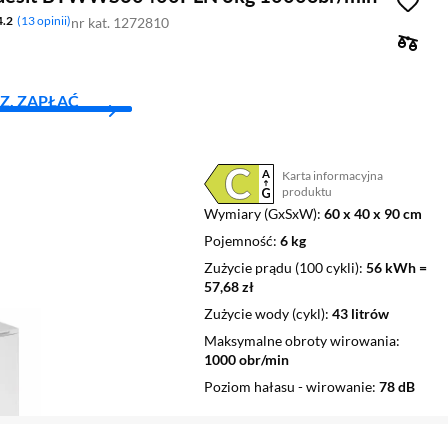
4.2
13 opinii
nr kat. 1272810
Z, ZAPŁAĆ
Karta informacyjna
Plik w formacie pdf
(otworzy się w nowym oknie)
produktu
Wymiary (GxSxW)
60 x 40 x 90 cm
Pojemność
6 kg
Zużycie prądu (100 cykli)
56 kWh =
57,68 zł
Zużycie wody (cykl)
43 litrów
Maksymalne obroty wirowania
1000 obr/min
Poziom hałasu - wirowanie
78 dB