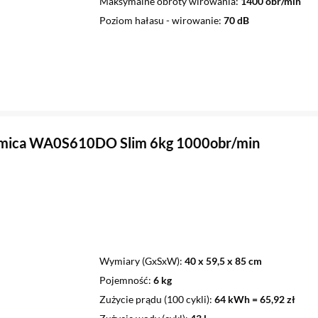
Maksymalne obroty wirowania
1400 obr/min
Poziom hałasu - wirowanie
70 dB
Amica WA0S610DO Slim 6kg 1000obr/min
Wymiary (GxSxW)
40 x 59,5 x 85 cm
Pojemność
6 kg
Zużycie prądu (100 cykli)
64 kWh = 65,92 zł