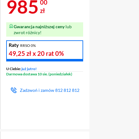
Cena 985 zł
985
00
zł
Gwarancja najniższej ceny
lub
zwrot różnicy!
Raty
RRSO 0%
49,25 zł
x 20 rat
0%
U Ciebie:
już jutro!
Darmowa dostawa 10 sie. (poniedziałek)
Zadzwoń i zamów
812 812 812