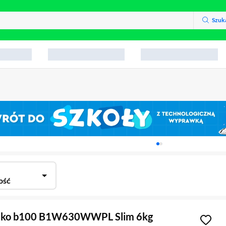
Szuk
Karuzela z banerami, aktu
ość
Beko b100 B1W630WWPL Slim 6kg