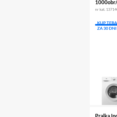
1000obr
nr kat. 1371
KUP TERA
ZA 30 DNI
Pralka I