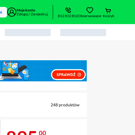
Moje konto
aj
Zaloguj / Zarejestruj
812 812 812
Obserwowane
Koszyk
alny element 1 z 2
248
produktów
00