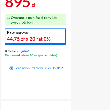
Cena 895 zł
895
zł
Gwarancja najniższej ceny
lub
zwrot różnicy!
Raty
RRSO 0%
44,75 zł
x 20 rat
0%
U Ciebie:
już jutro!
Darmowa dostawa 10 sie. (poniedziałek)
Zadzwoń i zamów
812 812 812