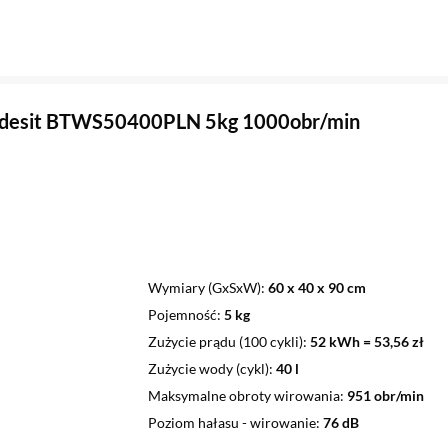
Indesit BTWS50400PLN 5kg 1000obr/min
Wymiary (GxSxW)
60 x 40 x 90 cm
Pojemność
5 kg
Zużycie prądu (100 cykli)
52 kWh = 53,56 zł
Zużycie wody (cykl)
40 l
Maksymalne obroty wirowania
951 obr/min
Poziom hałasu - wirowanie
76 dB