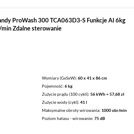
andy ProWash 300 TCA063D3-S Funkcje AI 6kg
min Zdalne sterowanie
Wymiary (GxSxW)
60 x 41 x 86 cm
Pojemność
6 kg
Zużycie prądu (100 cykli)
56 kWh = 57,68 zł
Zużycie wody (cykl)
41 l
Maksymalne obroty wirowania
1000 obr/min
Poziom hałasu - wirowanie
75 dB