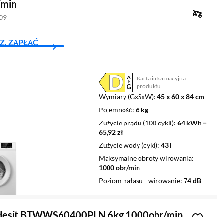
/min
409
Z, ZAPŁAĆ
Karta informacyjna
Plik w formacie pdf
(otworzy się w nowym oknie)
produktu
Wymiary (GxSxW)
45 x 60 x 84 cm
Pojemność
6 kg
Zużycie prądu (100 cykli)
64 kWh =
65,92 zł
Zużycie wody (cykl)
43 l
Maksymalne obroty wirowania
1000 obr/min
Poziom hałasu - wirowanie
74 dB
ndesit BTWWS60400PLN 6kg 1000obr/min