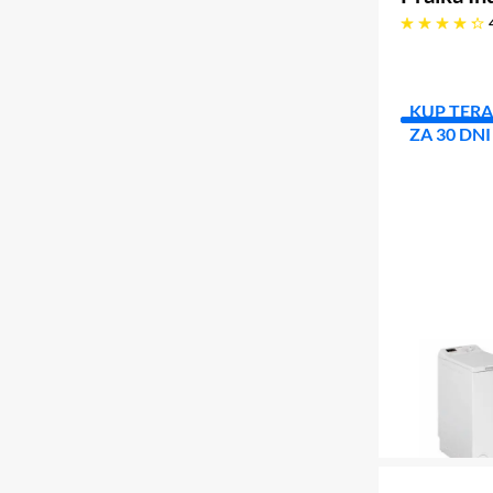
4.2 gwiazdek
KUP TERA
ZA 30 DNI