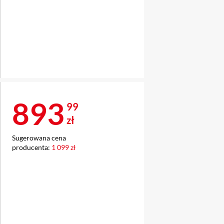
Cena 893,99 zł
893
99
zł
Sugerowana cena
producenta:
1 099 zł