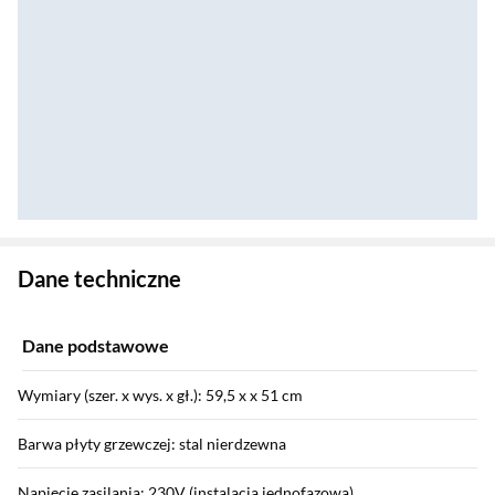
Zostałeś przeniesiony do danych technicznych produktu
Dane techniczne
Dane podstawowe
Wymiary (szer. x wys. x gł.): 59,5 x x 51 cm
Barwa płyty grzewczej: stal nierdzewna
Napięcie zasilania: 230V (instalacja jednofazowa)