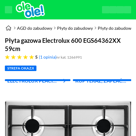
AGD do zabudowy
Płyty do zabudowy
Płyty do zabudowy
Płyta gazowa Electrolux 600 EGS64362XX
59cm
pięć gwiazdek
5
1 opinia
nr kat. 1266991
STREFA OKAZJI
ELECTROLUX PŁACI
KUP TERAZ, ZAPŁAĆ
TWOJE RACHUNKI
ZA 30 DNI