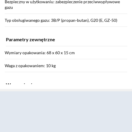
Bezpieczny w użytkowaniu: zabezpieczenie przeciwwypływowe
gazu
Typ obsługiwanego gazu: 3B/P (propan-butan), G20 (E, GZ-50)
Parametry zewnętrzne
Wymiary opakowania: 68 x 60 x 15 cm
Waga z opakowaniem: 10 kg
Wyposażenie
Sekcja pominięta
Kabel zasilający w wyposażeniu: tak
Wyposażenie: 2 ruszty płyty grzewczej, dysze do gazu płynnego,
instrukcja obsługi w języku polskim, przewód zasilający
Instrukcja użytkownika: Pobierz