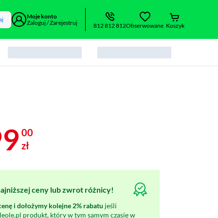
Moje konto
aj
Zaloguj / Zarejestruj
812 812 812
Obserwowane
Koszyk
99
00
zł
jniższej ceny lub zwrot różnicy!
nę i dołożymy kolejne 2% rabatu
jeśli
oleole.pl produkt, który w tym samym czasie w