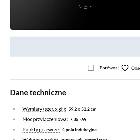
Porównaj
Obs
Dane techniczne
Otwórz warstwę
Wymiary (szer. x gł.):
59,2 x 52,2 cm
Otwórz warstwę
Moc przyłączeniowa:
7,35 kW
Otwórz warstwę
Punkty grzewcze:
4 pola indukcyjne
Otwórz warstwę
Wykonanie płyty grzewczej:
ceramiczne