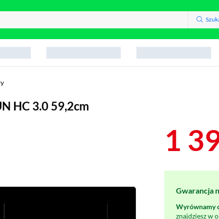
Szuk
wy
N HC 3.0 59,2cm
1 3
Gwarancja na
Wyrównamy ce
znajdziesz w 