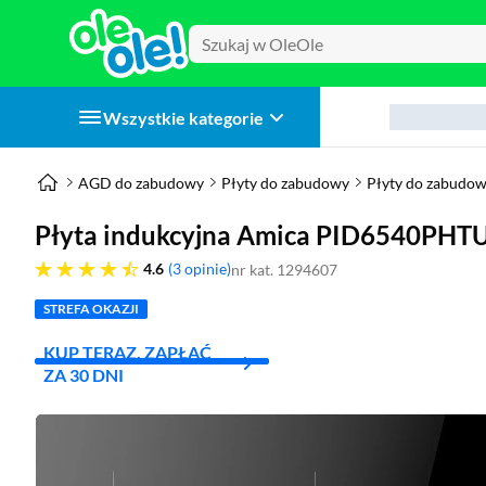
Wszystkie kategorie
AGD do zabudowy
Płyty do zabudowy
Płyty do zabudo
Płyta indukcyjna Amica PID6540PHTU
4.6 gwiazdek
4.6
3 opinie
nr kat. 1294607
STREFA OKAZJI
KUP TERAZ, ZAPŁAĆ
ZA 30 DNI