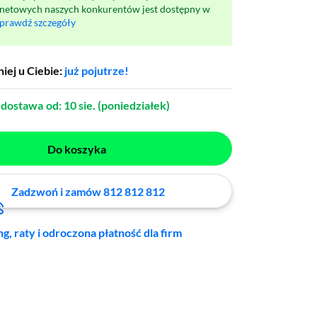
rnetowych naszych konkurentów jest dostępny w
prawdź szczegóły
iej u Ciebie:
już pojutrze!
dostawa
od: 10 sie. (poniedziałek)
Do koszyka
Zadzwoń i zamów 812 812 812
ng, raty i odroczona płatność dla firm