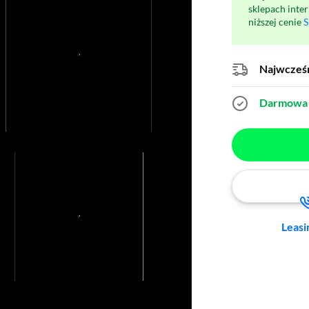
sklepach inte
niższej cenie
S
Najwcześn
Darmowa 
Leasi