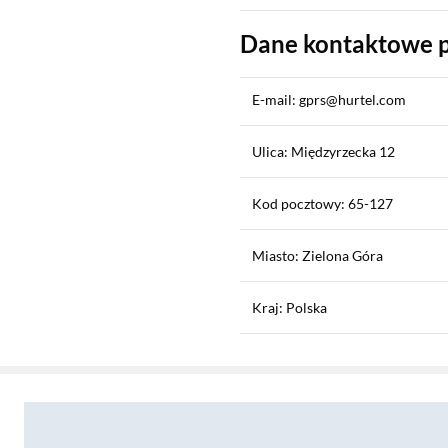
Dane kontaktowe 
E-mail: gprs@hurtel.com
Ulica: Międzyrzecka 12
Kod pocztowy: 65-127
Miasto: Zielona Góra
Kraj: Polska
Sekcja pominięta
Zostałeś przeniesiony do opinii
Zostałeś przeniesiony do pytań i odpowiedzi