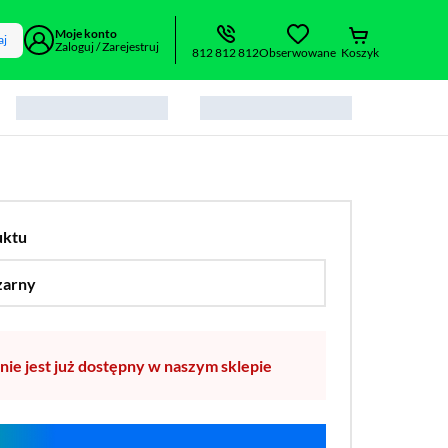
Moje konto
aj
Zaloguj / Zarejestruj
812 812 812
Obserwowane
Koszyk
uktu
zarny
…
nie jest już dostępny w naszym sklepie