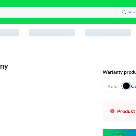
Szuk
y
rny
Warianty prod
Kolor:
C
Produkt 