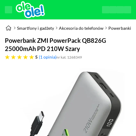
Smartfony i gadżety
Akcesoria do telefonów
Powerbanki
Powerbank ZMI PowerPack QB826G
25000mAh PD 210W Szary
pięć gwiazdek
5
1 opinia
nr kat. 1268349