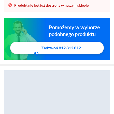
Produkt nie jest już dostępny w naszym sklepie
Pomożemy w wyborze
podobnego produktu
Zadzwoń 812 812 812
Powerbank Aukey Spark Mega PB-Y63 27600mAh PD 140W Szary
Zostałeś przeniesiony do sekcji akcesoriów
Zostałeś przeniesiony do opisu produktowego
Powerbank Baseus