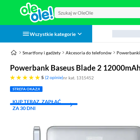
Wszystkie kategorie
Smartfony i gadżety
Akcesoria do telefonów
Powerbanki
Powerbank Baseus Blade 2 12000mA
pięć gwiazdek
5
2 opinie
nr kat. 1315452
STREFA OKAZJI
KUP TERAZ, ZAPŁAĆ
ZA 30 DNI