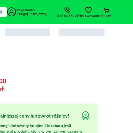
Moje konto
aj
Zaloguj / Zarejestruj
812 812 812
Obserwowane
Koszyk
00
zł
jniższej ceny lub zwrot różnicy!
nę i dołożymy kolejne 2% rabatu
jeśli
oleole.pl produkt, który w tym samym czasie w