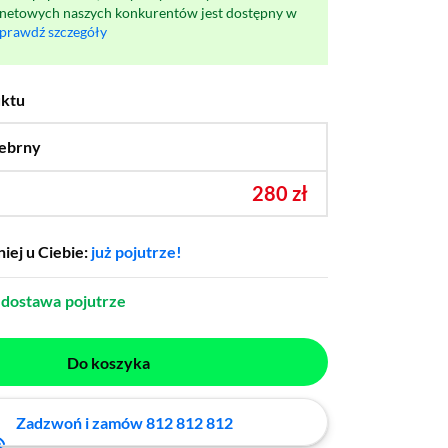
rnetowych naszych konkurentów jest dostępny w
prawdź szczegóły
uktu
ebrny
…
280 zł
iej u Ciebie:
już pojutrze!
dostawa
pojutrze
Do koszyka
Zadzwoń i zamów 812 812 812