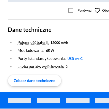
Porównaj
Obs
Dane techniczne
Otwórz warstwę
Pojemność baterii:
12000 mAh
Moc ładowania:
65 W
Porty i standardy ładowania:
Otwórz warstwę
USB typ C
Otwórz warstwę
Liczba portów wyjściowych:
2
Zobacz dane techniczne