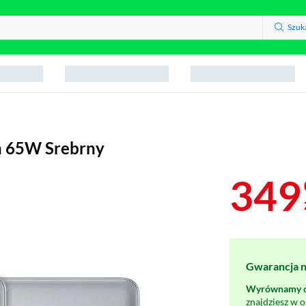
Szuk
h 65W Srebrny
349
Gwarancja na
Wyrównamy ce
znajdziesz w 