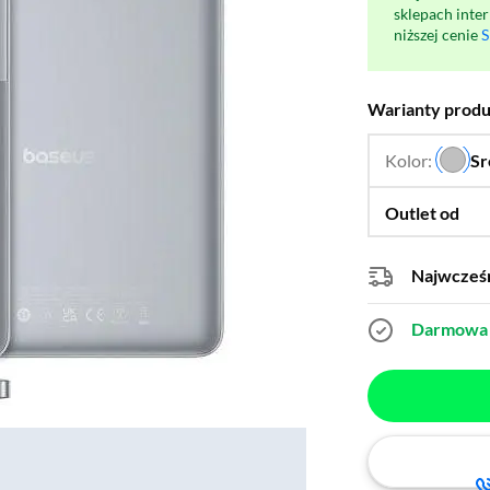
sklepach inte
niższej cenie
S
Warianty prod
Kolor:
Sr
Outlet od
Najwcześn
Darmowa 