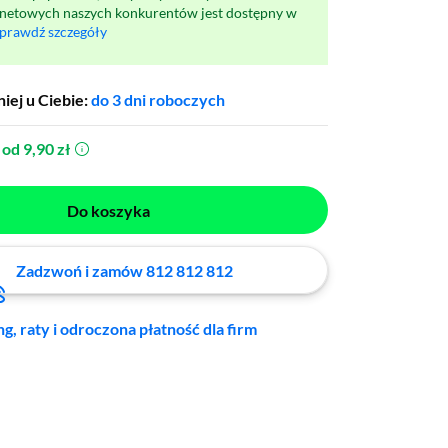
rnetowych naszych konkurentów jest dostępny w
prawdź szczegóły
iej u Ciebie:
do 3 dni roboczych
od 9,90 zł
(otworzy się w nowym oknie)
Do koszyka
Zadzwoń i zamów 812 812 812
ng, raty i odroczona płatność dla firm