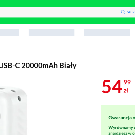
Szuk
USB-C 20000mAh Biały
54
99
zł
Gwarancja na
Wyrównamy ce
znajdziesz w 