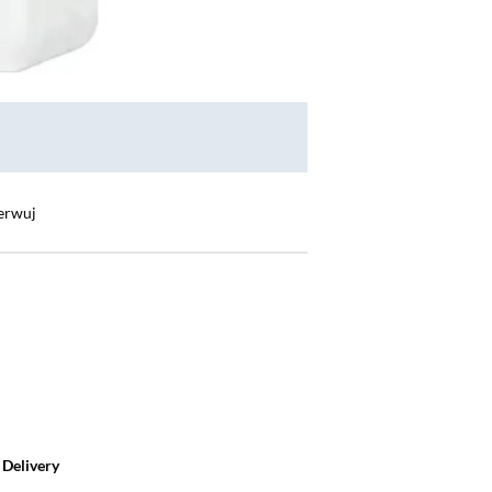
erwuj
ę
Delivery