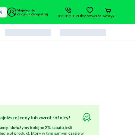
Moje konto
aj
Zaloguj / Zarejestruj
812 812 812
Obserwowane
Koszyk
jniższej ceny lub zwrot różnicy!
nę i dołożymy kolejne 2% rabatu
jeśli
oleole.pl produkt, który w tym samym czasie w