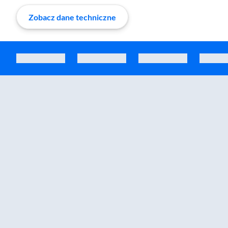
Zobacz dane techniczne
Zostałeś przeniesiony do sekcji akcesoriów