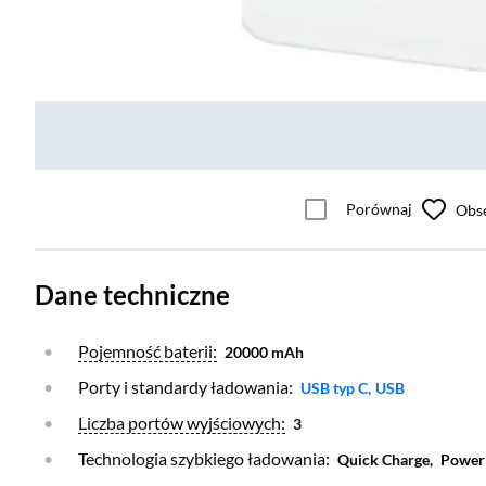
Porównaj
Obs
Dane techniczne
Otwórz warstwę
Pojemność baterii:
20000 mAh
Porty i standardy ładowania:
Otwórz warstwę
Otwórz warstw
USB typ C,
USB
Otwórz warstwę
Liczba portów wyjściowych:
3
Technologia szybkiego ładowania:
Quick Charge,
Power 