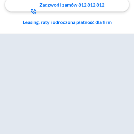
Zadzwoń i zamów 812 812 812
Leasing, raty i odroczona płatność dla firm
Zostałeś przeniesiony do sekcji akcesoriów