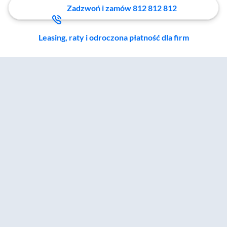
Zadzwoń i zamów 812 812 812
Leasing, raty i odroczona płatność dla firm
Zostałeś przeniesiony do sekcji akcesoriów