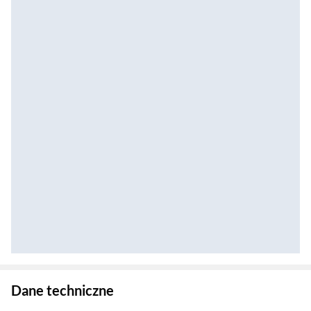
Zostałeś przeniesiony do danych technicznych produktu
Dane techniczne