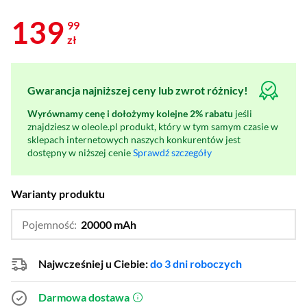
139
99
zł
Gwarancja najniższej ceny lub zwrot różnicy!
Wyrównamy cenę i dołożymy kolejne 2% rabatu
jeśli
znajdziesz w oleole.pl produkt, który w tym samym czasie w
sklepach internetowych naszych konkurentów jest
dostępny w niższej cenie
Sprawdź szczegóły
Warianty produktu
Pojemność:
20000 mAh
…
15000 mAh
Najwcześniej u Ciebie:
do 3 dni roboczych
Darmowa dostawa
(otworzy się w nowym oknie)