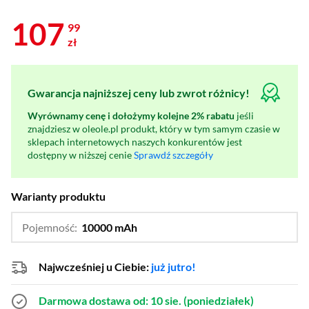
107
99
zł
Gwarancja najniższej ceny lub zwrot różnicy!
Wyrównamy cenę i dołożymy kolejne 2% rabatu
jeśli
znajdziesz w oleole.pl produkt, który w tym samym czasie w
sklepach internetowych naszych konkurentów jest
dostępny w niższej cenie
Sprawdź szczegóły
Warianty produktu
Pojemność:
10000 mAh
…
5000 mAh
Najwcześniej u Ciebie:
już jutro!
Darmowa dostawa
od: 10 sie. (poniedziałek)