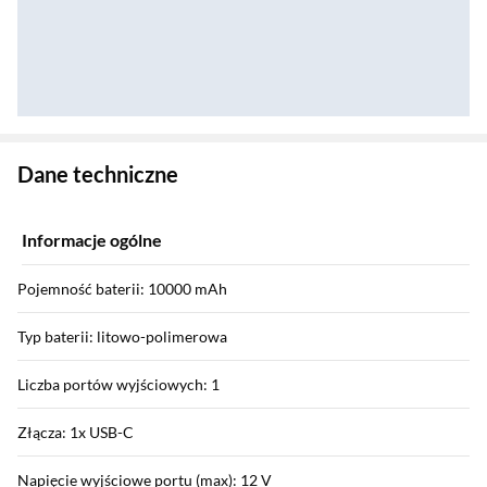
Zostałeś przeniesiony do danych technicznych produktu
Dane techniczne
Informacje ogólne
Pojemność baterii: 10000 mAh
Typ baterii: litowo-polimerowa
Liczba portów wyjściowych: 1
Złącza: 1x USB-C
Napięcie wyjściowe portu (max): 12 V