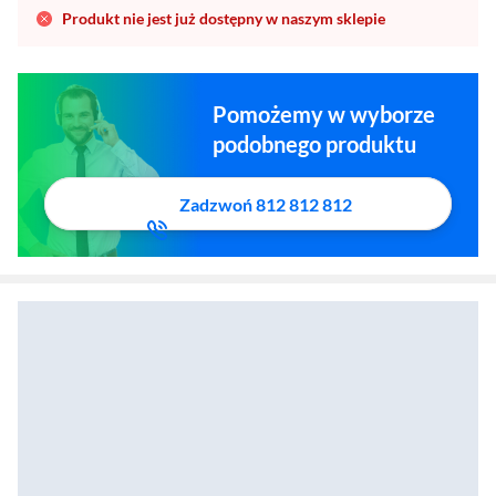
Produkt nie jest już dostępny w naszym sklepie
Pomożemy w wyborze
podobnego produktu
Zadzwoń 812 812 812
Powerbank 3mk Hardy MagSynergy Ni+ 5000mAh 22,5W Czarny
Zostałeś przeniesiony do sekcji akcesoriów
Zostałeś przeniesiony do opisu produktowego
Powerbank 3mk Po