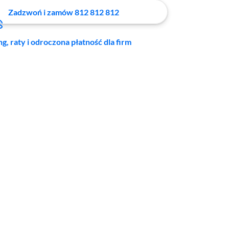
Zadzwoń i zamów 812 812 812
ng, raty i odroczona płatność dla firm