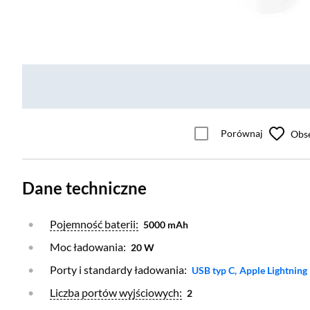
Porównaj
Obs
Dane techniczne
Otwórz warstwę
Pojemność baterii:
5000 mAh
Moc ładowania:
20 W
Porty i standardy ładowania:
Otwórz warstwę
Otwórz warstw
USB typ C,
Apple Lightning
Otwórz warstwę
Liczba portów wyjściowych:
2