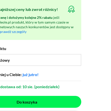
jniższej ceny lub zwrot różnicy!
nę i dołożymy kolejne 2% rabatu
jeśli
oleole.pl produkt, który w tym samym czasie w
rnetowych naszych konkurentów jest dostępny w
prawdź szczegóły
uktu
óżowy
…
iej u Ciebie:
już jutro!
dostawa
od: 10 sie. (poniedziałek)
Do koszyka