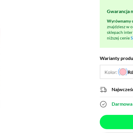
Gwarancja na
Wyrównamy ce
znajdziesz w 
sklepach inte
niższej cenie
S
Warianty prod
Kolor:
R
Najwcześn
Darmowa 