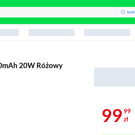
Szuk
00mAh 20W Różowy
99
99
zł