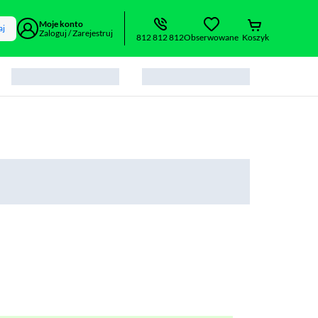
Moje konto
aj
Zaloguj / Zarejestruj
812 812 812
Obserwowane
Koszyk