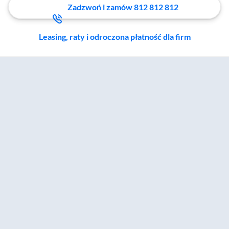
Zadzwoń i zamów 812 812 812
Leasing, raty i odroczona płatność dla firm
Zostałeś przeniesiony do sekcji akcesoriów