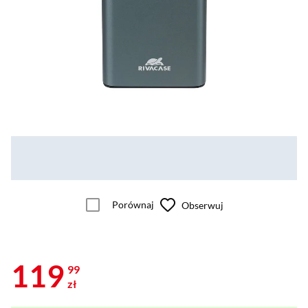
Porównaj
Obserwuj
119
99
zł