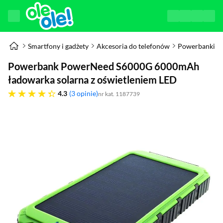
Smartfony i gadżety
Akcesoria do telefonów
Powerbanki
Powerbank PowerNeed S6000G 6000mAh
ładowarka solarna z oświetleniem LED
4.3 gwiazdek
4.3
3 opinie
nr kat. 1187739