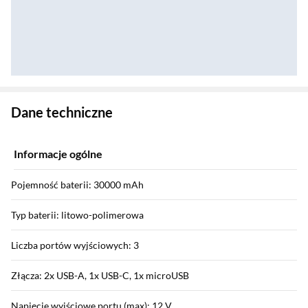
Zostałeś przeniesiony do danych technicznych produktu
Dane techniczne
Informacje ogólne
Pojemność baterii: 30000 mAh
Typ baterii: litowo-polimerowa
Liczba portów wyjściowych: 3
Złącza: 2x USB-A, 1x USB-C, 1x microUSB
Napięcie wyjściowe portu (max): 12 V