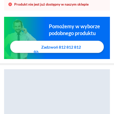
Produkt nie jest już dostępny w naszym sklepie
Pomożemy w wyborze
podobnego produktu
Zadzwoń 812 812 812
Powerbank Anker Nano (A1638H21) 10000mAh 45W Kolorowy wyświetlacz, Wbudow
Zostałeś przeniesiony do sekcji akcesoriów
Zostałeś przeniesiony do opisu produktowego