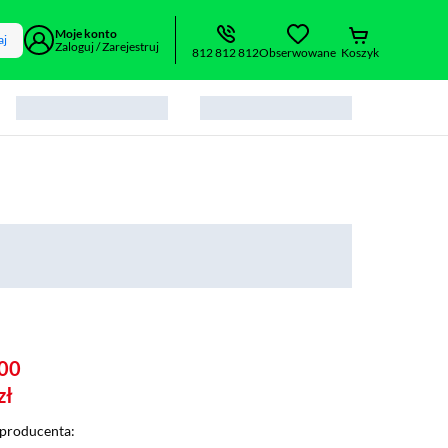
Moje konto
aj
Zaloguj / Zarejestruj
812 812 812
Obserwowane
Koszyk
00
zł
producenta: