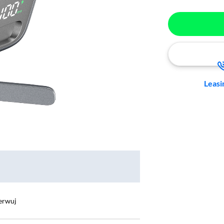
Leasi
erwuj