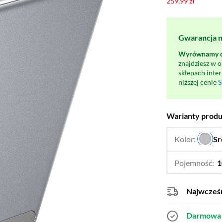
259,99 zł
Gwarancja na
Wyrównamy ce
znajdziesz w 
sklepach inte
niższej cenie
S
Warianty prod
Kolor:
Sr
Pojemność:
1
Najwcześn
Darmowa 