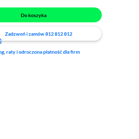
Do koszyka
Zadzwoń i zamów 812 812 812
ng, raty i odroczona płatność dla firm