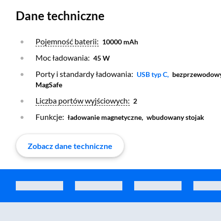
Dane techniczne
Otwórz warstwę
Pojemność baterii:
10000 mAh
Moc ładowania:
45 W
Porty i standardy ładowania:
Otwórz warstwę
USB typ C,
bezprzewodowy 
MagSafe
Otwórz warstwę
Liczba portów wyjściowych:
2
Funkcje:
ładowanie magnetyczne,
wbudowany stojak
Zobacz dane techniczne
Zostałeś przeniesiony do sekcji akcesoriów