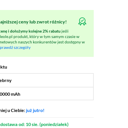
jniższej ceny lub zwrot różnicy!
nę i dołożymy kolejne 2% rabatu
jeśli
oleole.pl produkt, który w tym samym czasie w
rnetowych naszych konkurentów jest dostępny w
prawdź szczegóły
uktu
ebrny
…
0000 mAh
…
5000 mAh
iej u Ciebie:
już jutro!
dostawa
od: 10 sie. (poniedziałek)