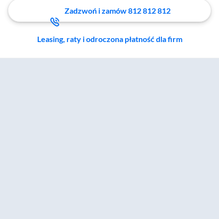
Zadzwoń i zamów 812 812 812
Leasing, raty i odroczona płatność dla firm
Zostałeś przeniesiony do sekcji akcesoriów