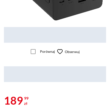
Porównaj
Obserwuj
189
99
zł