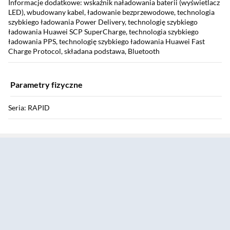
Informacje dodatkowe: wskaźnik naładowania baterii (wyświetlacz
LED), wbudowany kabel, ładowanie bezprzewodowe, technologia
szybkiego ładowania Power Delivery, technologię szybkiego
ładowania Huawei SCP SuperCharge, technologia szybkiego
ładowania PPS, technologię szybkiego ładowania Huawei Fast
Charge Protocol, składana podstawa, Bluetooth
Parametry fizyczne
Seria: RAPID
Sekcja pominięta
Kolor: czarny
Wymiary: 108 x 70 x 14 mm
Waga: 165 g
Odporność: nie
Instrukcja użytkownika: Pobierz