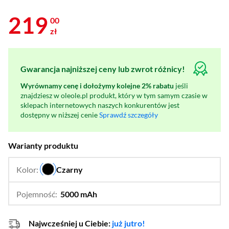
219
00
zł
Gwarancja najniższej ceny lub zwrot różnicy!
Wyrównamy cenę i dołożymy kolejne 2% rabatu
jeśli
znajdziesz w oleole.pl produkt, który w tym samym czasie w
sklepach internetowych naszych konkurentów jest
dostępny w niższej cenie
Sprawdź szczegóły
Warianty produktu
Kolor:
Czarny
…
Pojemność:
5000 mAh
…
25000 mAh
Najwcześniej u Ciebie:
już jutro!