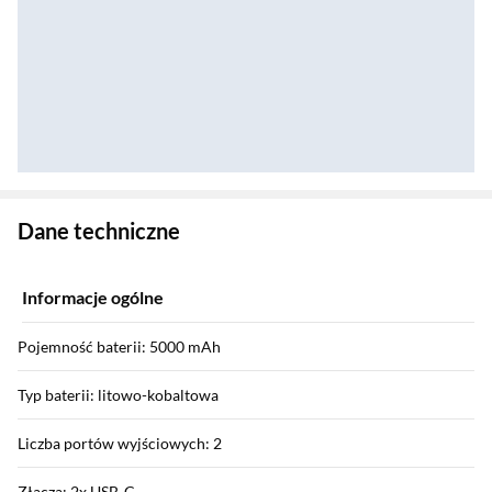
Zostałeś przeniesiony do danych technicznych produktu
Dane techniczne
Informacje ogólne
Pojemność baterii: 5000 mAh
Typ baterii: litowo-kobaltowa
Liczba portów wyjściowych: 2
Złącza: 2x USB-C