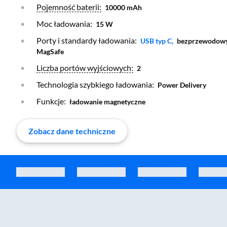
Otwórz warstwę
Pojemność baterii:
10000 mAh
Moc ładowania:
15 W
Porty i standardy ładowania:
Otwórz warstwę
USB typ C,
bezprzewodowy 
MagSafe
Otwórz warstwę
Liczba portów wyjściowych:
2
Technologia szybkiego ładowania:
Power Delivery
Funkcje:
ładowanie magnetyczne
Zobacz dane techniczne
Zostałeś przeniesiony do sekcji akcesoriów