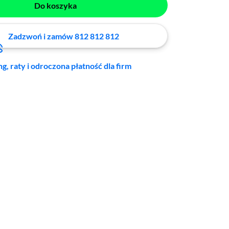
Do koszyka
Zadzwoń i zamów 812 812 812
ng, raty i odroczona płatność dla firm