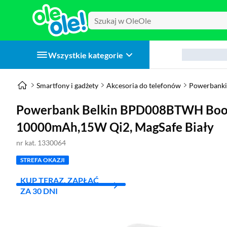
Wszystkie kategorie
Smartfony i gadżety
Akcesoria do telefonów
Powerbanki
Powerbank Belkin BPD008BTWH Boos
10000mAh,15W Qi2, MagSafe Biały
nr kat. 1330064
STREFA OKAZJI
KUP TERAZ, ZAPŁAĆ
ZA 30 DNI