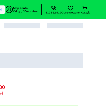
Moje konto
aj
Zaloguj / Zarejestruj
812 812 812
Obserwowane
Koszyk
00
zł