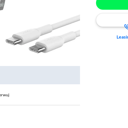
Leasi
erwuj