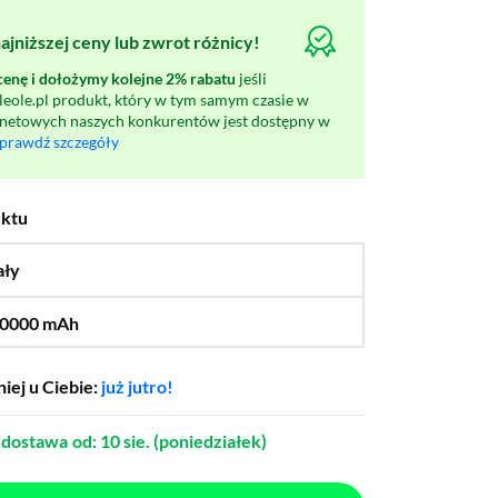
jniższej ceny lub zwrot różnicy!
nę i dołożymy kolejne 2% rabatu
jeśli
oleole.pl produkt, który w tym samym czasie w
rnetowych naszych konkurentów jest dostępny w
prawdź szczegóły
uktu
ały
…
0000 mAh
…
8000 mAh
iej u Ciebie:
już jutro!
dostawa
od: 10 sie. (poniedziałek)