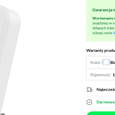
Gwarancja na
Wyrównamy ce
znajdziesz w 
sklepach inte
niższej cenie
S
Warianty prod
Kolor:
Bi
Pojemność:
1
Najwcześn
Darmowa 