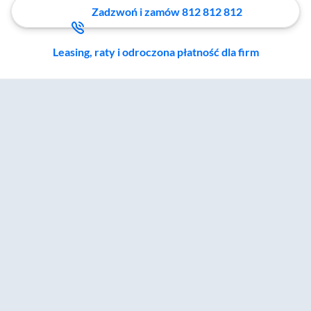
Zadzwoń i zamów 812 812 812
Leasing, raty i odroczona płatność dla firm
Zostałeś przeniesiony do sekcji akcesoriów