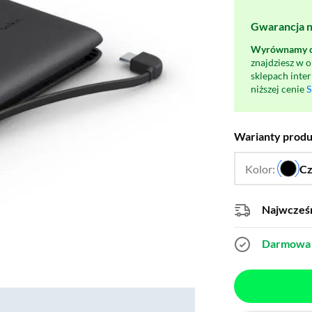
Gwarancja na
Wyrównamy ce
znajdziesz w 
sklepach inte
niższej cenie
S
Warianty prod
Kolor:
Cz
Najwcześn
Darmowa 