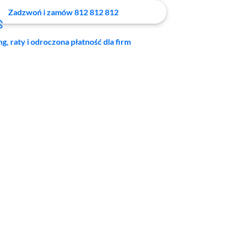
Zadzwoń i zamów 812 812 812
ng, raty i odroczona płatność dla firm