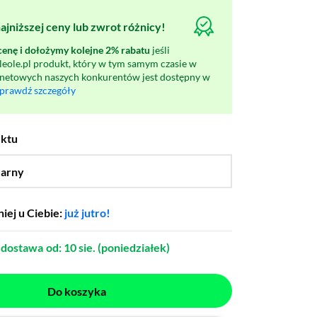
jniższej ceny lub zwrot różnicy!
nę i dołożymy kolejne 2% rabatu
jeśli
oleole.pl produkt, który w tym samym czasie w
rnetowych naszych konkurentów jest dostępny w
prawdź szczegóły
uktu
arny
…
iej u Ciebie:
już jutro!
dostawa
od: 10 sie. (poniedziałek)
Do koszyka