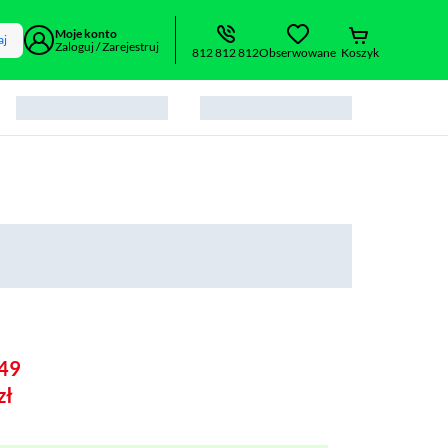
Moje konto
aj
Zaloguj / Zarejestruj
812 812 812
Obserwowane
Koszyk
49
zł