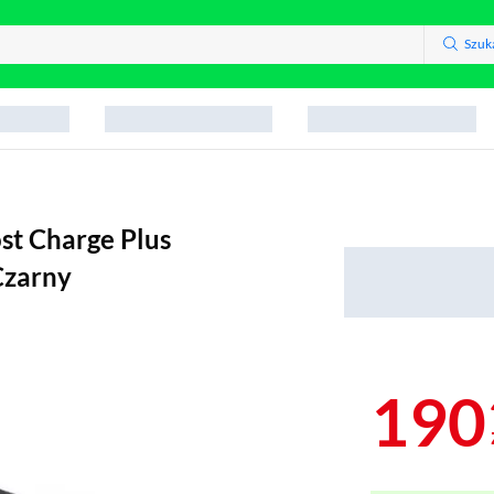
Szuk
t Charge Plus
Czarny
190