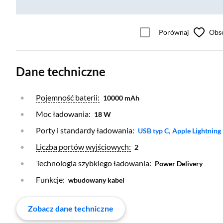
Porównaj
Obs
Dane techniczne
Otwórz warstwę
Pojemność baterii:
10000 mAh
Moc ładowania:
18 W
Porty i standardy ładowania:
Otwórz warstwę
Otwórz warstw
USB typ C,
Apple Lightning
Otwórz warstwę
Liczba portów wyjściowych:
2
Technologia szybkiego ładowania:
Power Delivery
Funkcje:
wbudowany kabel
Zobacz dane techniczne