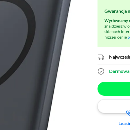
Gwarancja na
Wyrównamy ce
znajdziesz w 
sklepach inte
niższej cenie
S
Najwcześn
Darmowa 
Leasi