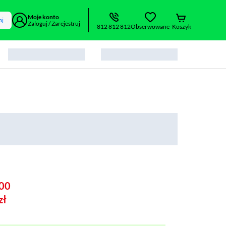
Moje konto
aj
Zaloguj / Zarejestruj
812 812 812
Obserwowane
Koszyk
00
zł