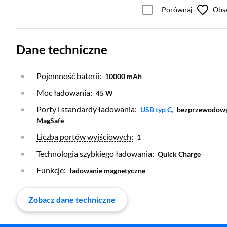
Porównaj
Obs
Dane techniczne
Otwórz warstwę
Pojemność baterii:
10000 mAh
Moc ładowania:
45 W
Porty i standardy ładowania:
Otwórz warstwę
USB typ C,
bezprzewodowy 
MagSafe
Otwórz warstwę
Liczba portów wyjściowych:
1
Technologia szybkiego ładowania:
Quick Charge
Funkcje:
ładowanie magnetyczne
Zobacz dane techniczne