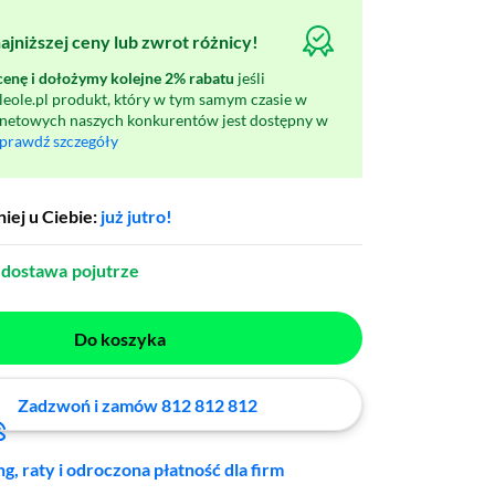
jniższej ceny lub zwrot różnicy!
nę i dołożymy kolejne 2% rabatu
jeśli
oleole.pl produkt, który w tym samym czasie w
rnetowych naszych konkurentów jest dostępny w
prawdź szczegóły
iej u Ciebie:
już jutro!
dostawa
pojutrze
Do koszyka
Zadzwoń i zamów 812 812 812
ng, raty i odroczona płatność dla firm