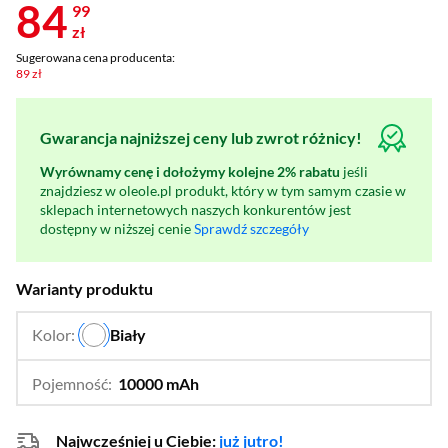
84
99
zł
Sugerowana cena producenta:
89 zł
Gwarancja najniższej ceny lub zwrot różnicy!
Wyrównamy cenę i dołożymy kolejne 2% rabatu
jeśli
znajdziesz w oleole.pl produkt, który w tym samym czasie w
sklepach internetowych naszych konkurentów jest
dostępny w niższej cenie
Sprawdź szczegóły
Warianty produktu
Kolor:
Biały
…
Pojemność:
10000 mAh
…
20000 mAh
Najwcześniej u Ciebie:
już jutro!