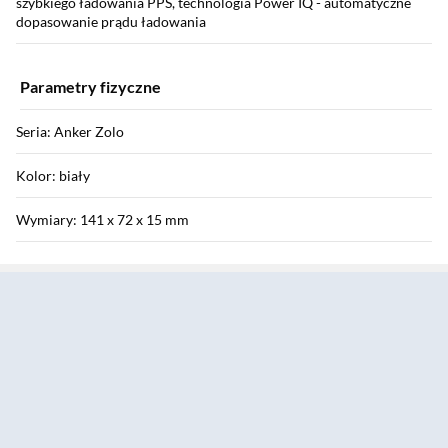
szybkiego ładowania PPS, technologia Power IQ - automatyczne
dopasowanie prądu ładowania
Parametry fizyczne
Seria: Anker Zolo
Kolor: biały
Wymiary: 141 x 72 x 15 mm
Sekcja pominięta
Waga: 229 g
Odporność: nie
Instrukcja użytkownika: Pobierz
Informacje o bezpieczeństwie: Pobierz