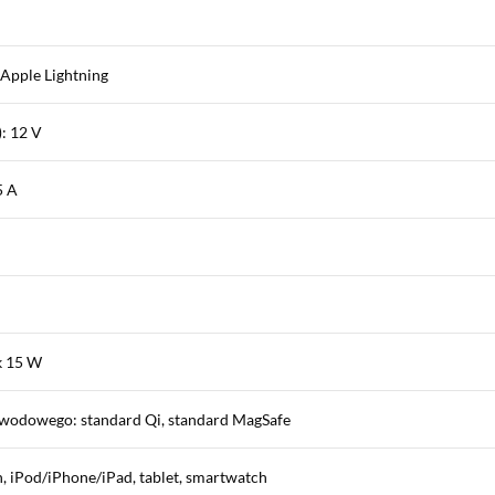
 Apple Lightning
: 12 V
5 A
k 15 W
wodowego: standard Qi, standard MagSafe
, iPod/iPhone/iPad, tablet, smartwatch