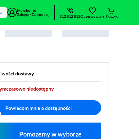
Moje konto
aj
Zaloguj / Zarejestruj
812 812 812
Obserwowane
Koszyk
liwości dostawy
tymczasowo niedostępny
Powiadom mnie o dostępności
Pomożemy w wyborze