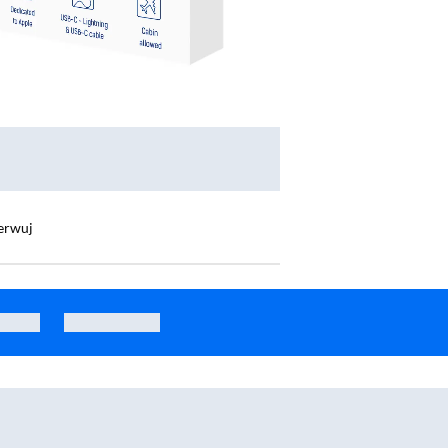
erwuj
ill FC51 Bipow 2 Pro 30000mAh 22,5W Cyfrowy wyświetlacz, Wbudowany kabel USB-