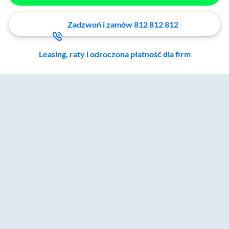
Zadzwoń i zamów 812 812 812
Leasing, raty i odroczona płatność dla firm
Zostałeś przeniesiony do sekcji akcesoriów