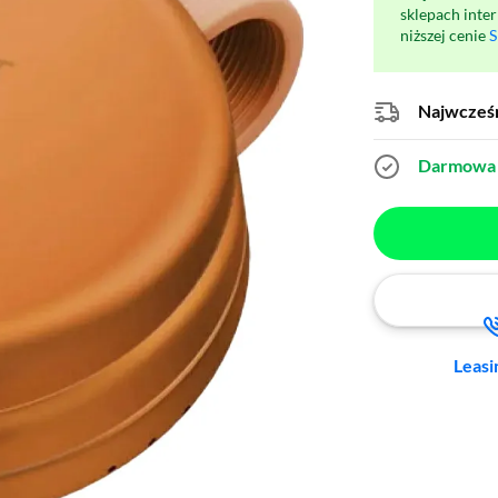
sklepach inte
niższej cenie
S
Najwcześn
Darmowa 
Leasi