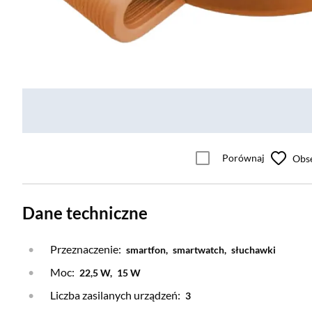
Porównaj
Obs
Dane techniczne
Przeznaczenie:
smartfon,
smartwatch,
słuchawki
Moc:
22,5 W,
15 W
Liczba zasilanych urządzeń:
3