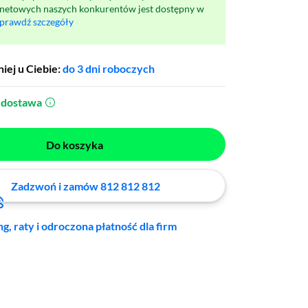
rnetowych naszych konkurentów jest dostępny w
prawdź szczegóły
iej u Ciebie:
do 3 dni roboczych
dostawa
(otworzy się w nowym oknie)
Do koszyka
Zadzwoń i zamów 812 812 812
ng, raty i odroczona płatność dla firm