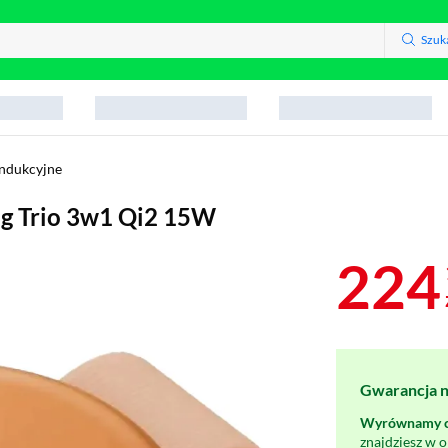
Szuk
indukcyjne
g Trio 3w1 Qi2 15W
224
Gwarancja na
Wyrównamy ce
znajdziesz w 