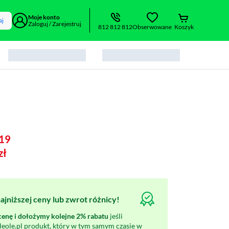
Moje konto
aj
Zaloguj / Zarejestruj
812 812 812
Obserwowane
Koszyk
19
zł
jniższej ceny lub zwrot różnicy!
nę i dołożymy kolejne 2% rabatu
jeśli
oleole.pl produkt, który w tym samym czasie w