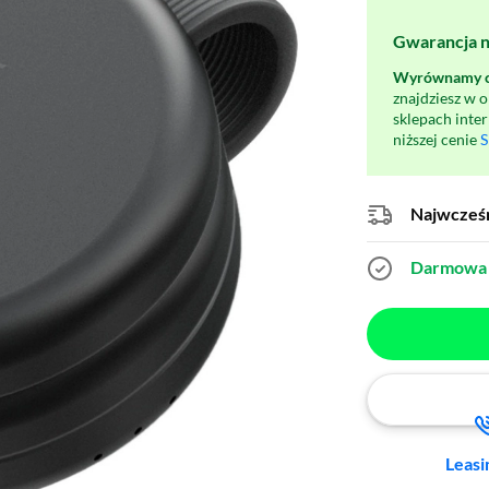
Gwarancja na
Wyrównamy ce
znajdziesz w 
sklepach inte
niższej cenie
S
Najwcześn
Darmowa 
Leasi