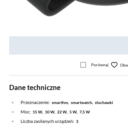
Porównaj
Obs
Dane techniczne
Przeznaczenie:
smartfon,
smartwatch,
słuchawki
Moc:
15 W,
10 W,
22 W,
5 W,
7,5 W
Liczba zasilanych urządzeń:
3