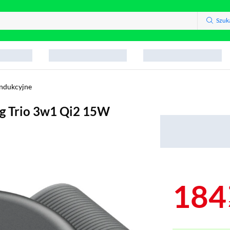
Szuk
indukcyjne
g Trio 3w1 Qi2 15W
184