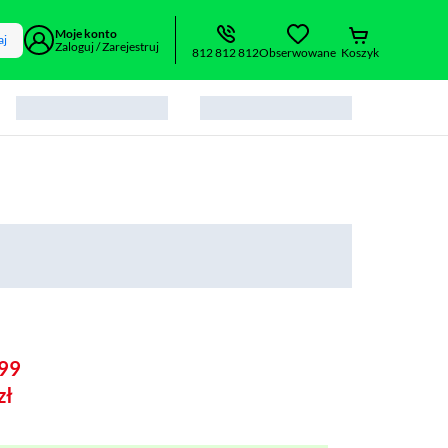
Moje konto
aj
Zaloguj / Zarejestruj
812 812 812
Obserwowane
Koszyk
99
zł