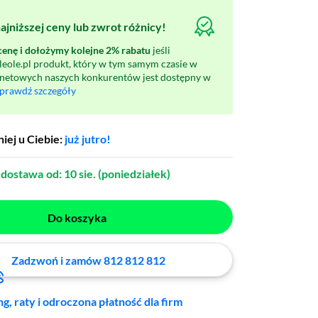
jniższej ceny lub zwrot różnicy!
nę i dołożymy kolejne 2% rabatu
jeśli
oleole.pl produkt, który w tym samym czasie w
rnetowych naszych konkurentów jest dostępny w
prawdź szczegóły
iej u Ciebie:
już jutro!
dostawa
od: 10 sie. (poniedziałek)
Do koszyka
Zadzwoń i zamów 812 812 812
ng, raty i odroczona płatność dla firm