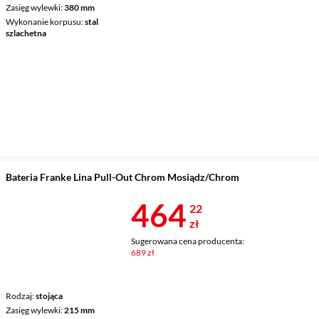
Zasięg wylewki
380 mm
Wykonanie korpusu
stal
szlachetna
Bateria Franke Lina Pull-Out Chrom Mosiądz/Chrom
Cena 464,22 
464
22
zł
Sugerowana cena producenta:
689 zł
Rodzaj
stojąca
Zasięg wylewki
215 mm