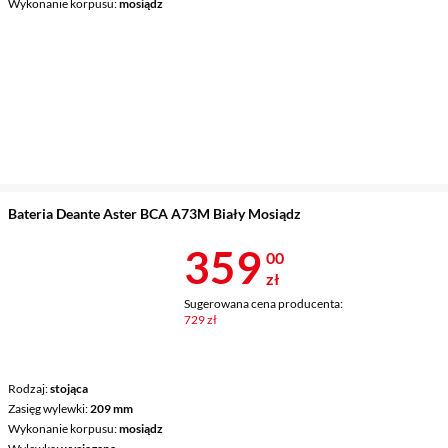
Wykonanie korpusu
mosiądz
Bateria Deante Aster BCA A73M Biały Mosiądz
Cena 359 zł
359
00
zł
Sugerowana cena producenta:
729 zł
Rodzaj
stojąca
Zasięg wylewki
209 mm
Wykonanie korpusu
mosiądz