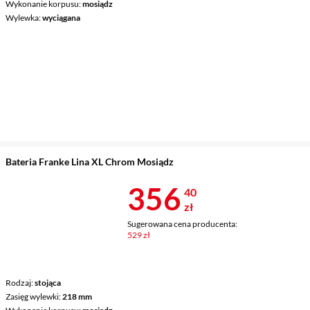
Wykonanie korpusu
mosiądz
Wylewka
wyciągana
Bateria Franke Lina XL Chrom Mosiądz
Cena 356,40 
356
40
zł
Sugerowana cena producenta:
529 zł
Rodzaj
stojąca
Zasięg wylewki
218 mm