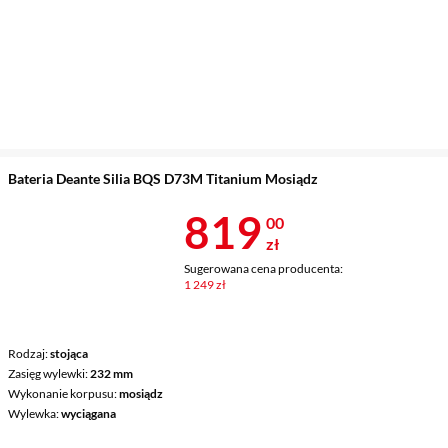
Bateria Deante Silia BQS D73M Titanium Mosiądz
Cena 819 zł
819
00
zł
Sugerowana cena producenta:
1 249 zł
Rodzaj
stojąca
Zasięg wylewki
232 mm
Wykonanie korpusu
mosiądz
Wylewka
wyciągana