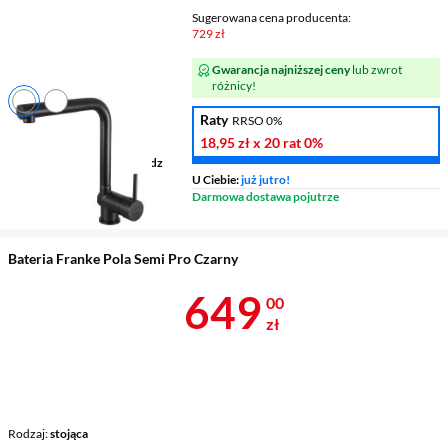
Sugerowana cena producenta:
729 zł
Gwarancja najniższej ceny
lub zwrot
różnicy!
Raty
RRSO 0%
Rodzaj
stojąca
18,95 zł
x 20 rat
0%
Zasięg wylewki
209 mm
Wykonanie korpusu
mosiądz
U Ciebie:
już jutro!
Wylewka
wyciągana
Darmowa dostawa pojutrze
Bateria Franke Pola Semi Pro Czarny
Cena 649 zł
649
00
zł
Rodzaj
stojąca