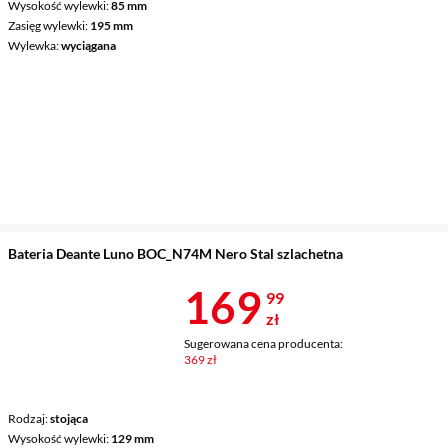
Wysokość wylewki
85 mm
Zasięg wylewki
195 mm
Wylewka
wyciągana
Bateria Deante Luno BOC_N74M Nero Stal szlachetna
Cena 169,99 
169
99
zł
Sugerowana cena producenta:
369 zł
Rodzaj
stojąca
Wysokość wylewki
129 mm