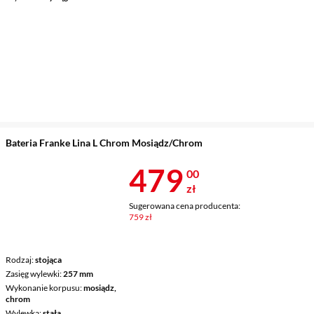
Bateria Franke Lina L Chrom Mosiądz/Chrom
Cena 479 zł
479
00
zł
Sugerowana cena producenta:
759 zł
Rodzaj
stojąca
Zasięg wylewki
257 mm
Wykonanie korpusu
mosiądz,
chrom
Wylewka
stała