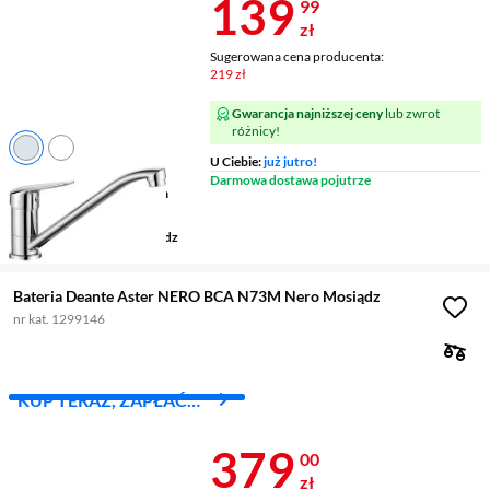
Cena 139,99 
139
99
zł
Sugerowana cena producenta:
219 zł
Gwarancja najniższej ceny
lub zwrot
różnicy!
U Ciebie:
już jutro!
Rodzaj
stojąca
Darmowa dostawa pojutrze
Wysokość wylewki
130 mm
Zasięg wylewki
227 mm
Wykonanie korpusu
mosiądz
Bateria Deante Aster NERO BCA N73M Nero Mosiądz
nr kat. 1299146
KUP TERAZ, ZAPŁAĆ
ZA 30 DNI
Cena 379 zł
379
00
zł