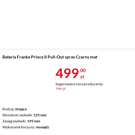
Bateria Franke Prince II Pull-Out spray Czarny mat
Cena 499 zł
499
00
zł
Sugerowana cena producenta:
799 zł
Rodzaj
stojąca
Wysokość wylewki
125 mm
Zasięg wylewki
195 mm
Wykonanie korpusu
mosiądz