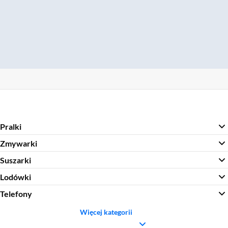
Pralki
Zmywarki
Suszarki
Lodówki
Telefony
Więcej kategorii
Sekcja pominięta