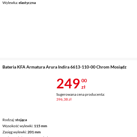
Wylewka
elastyczna
Bateria KFA Armatura Arura Indira 6613-110-00 Chrom Mosiądz
Cena 249 zł
249
00
zł
Sugerowana cena producenta:
396,38 zł
Rodzaj
stojąca
Wysokość wylewki
115 mm
Zasięg wylewki
201 mm