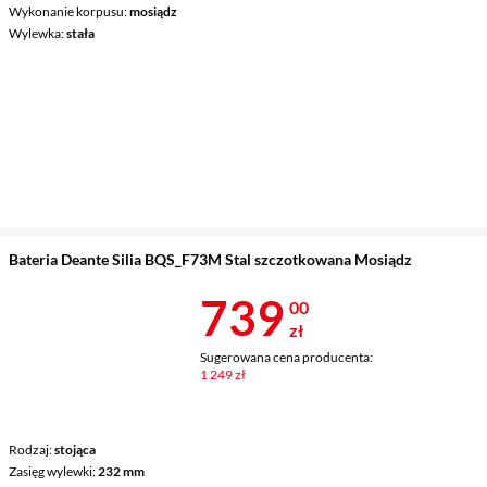
Wykonanie korpusu
mosiądz
Wylewka
stała
Bateria Deante Silia BQS_F73M Stal szczotkowana Mosiądz
Cena 739 zł
739
00
zł
Sugerowana cena producenta:
1 249 zł
Rodzaj
stojąca
Zasięg wylewki
232 mm