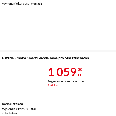
Wykonanie korpusu
mosiądz
Bateria Franke Smart Glenda semi-pro Stal szlachetna
Cena 1 059 z
1 059
00
zł
Sugerowana cena producenta:
1 699 zł
Rodzaj
stojąca
Wykonanie korpusu
stal
szlachetna