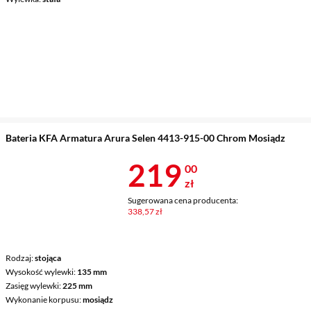
Bateria KFA Armatura Arura Selen 4413-915-00 Chrom Mosiądz
Cena 219 zł
219
00
zł
Sugerowana cena producenta:
338,57 zł
Rodzaj
stojąca
Wysokość wylewki
135 mm
Zasięg wylewki
225 mm
Wykonanie korpusu
mosiądz