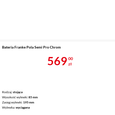
Bateria Franke Pola Semi Pro Chrom
Cena 569 zł
569
00
zł
Rodzaj
stojąca
Wysokość wylewki
85 mm
Zasięg wylewki
195 mm
Wylewka
wyciągana