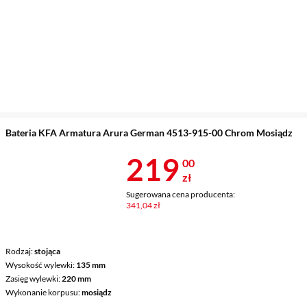
Bateria KFA Armatura Arura German 4513-915-00 Chrom Mosiądz
Cena 219 zł
219
00
zł
Sugerowana cena producenta:
341,04 zł
Rodzaj
stojąca
Wysokość wylewki
135 mm
Zasięg wylewki
220 mm
Wykonanie korpusu
mosiądz