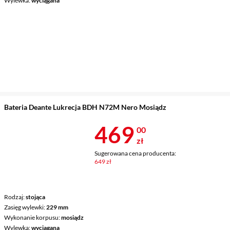
Wylewka
wyciągana
Bateria Deante Lukrecja BDH N72M Nero Mosiądz
Cena 469 zł
469
00
zł
Sugerowana cena producenta:
649 zł
Rodzaj
stojąca
Zasięg wylewki
229 mm
Wykonanie korpusu
mosiądz
Wylewka
wyciągana