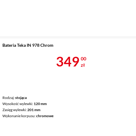
Bateria Teka IN 978 Chrom
Cena 349 zł
349
00
zł
Rodzaj
stojąca
Wysokość wylewki
120 mm
Zasięg wylewki
201 mm
Wykonanie korpusu
chromowe