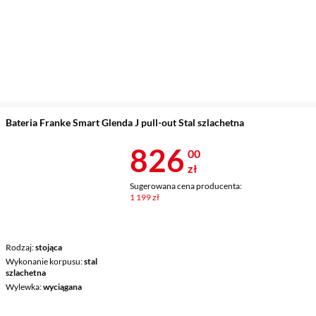
Bateria Franke Smart Glenda J pull-out Stal szlachetna
Cena 826 zł
826
00
zł
Sugerowana cena producenta:
1 199 zł
Rodzaj
stojąca
Wykonanie korpusu
stal
szlachetna
Wylewka
wyciągana