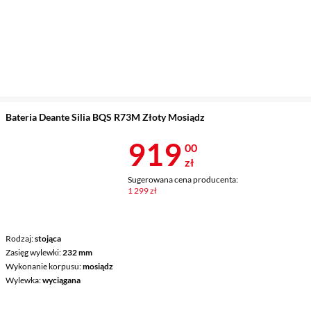
Bateria Deante Silia BQS R73M Złoty Mosiądz
Cena 919 zł
919
00
zł
Sugerowana cena producenta:
1 299 zł
Rodzaj
stojąca
Zasięg wylewki
232 mm
Wykonanie korpusu
mosiądz
Wylewka
wyciągana