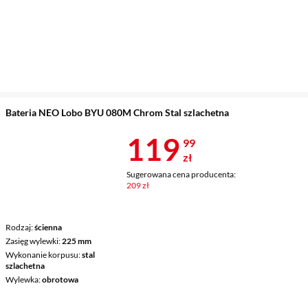
Bateria NEO Lobo BYU 080M Chrom Stal szlachetna
Cena 119,99 
119
99
zł
Sugerowana cena producenta:
209 zł
Rodzaj
ścienna
Zasięg wylewki
225 mm
Wykonanie korpusu
stal
szlachetna
Wylewka
obrotowa