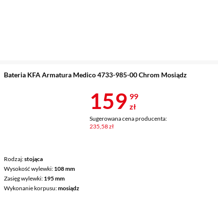
Bateria KFA Armatura Medico 4733-985-00 Chrom Mosiądz
Cena 159,99 
159
99
zł
Sugerowana cena producenta:
235,58 zł
Rodzaj
stojąca
Wysokość wylewki
108 mm
Zasięg wylewki
195 mm
Wykonanie korpusu
mosiądz