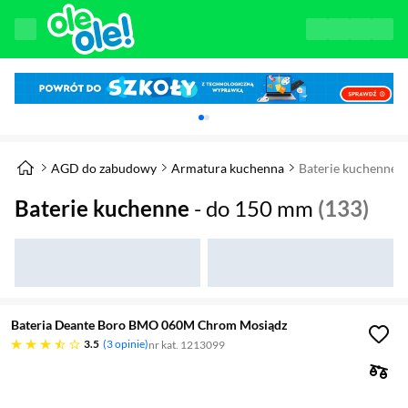
Karuzela z banerami, aktualny element 1 z 
AGD do zabudowy
Armatura kuchenna
Baterie kuchenne
Baterie kuchenne
- do 150 mm
(133)
Bateria Deante Boro BMO 060M Chrom Mosiądz
3.5 gwiazdek
3.5
3 opinie
nr kat. 1213099