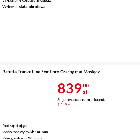
Wykonanie korpusu
mosiądz
Wylewka
stała, obrotowa
Bateria Franke Lina Semi-pro Czarny mat Mosiądz
Cena 839 zł
839
00
zł
Sugerowana cena producenta:
1 249 zł
Rodzaj
stojąca
Wysokość wylewki
140 mm
Zasięg wylewki
205 mm