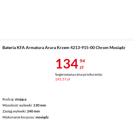
Bateria KFA Armatura Arura Krzem 4213-915-00 Chrom Mosiądz
Cena 134,94 
134
94
zł
Sugerowana cena producenta:
195,57 zł
Rodzaj
stojąca
Wysokość wylewki
130 mm
Zasięg wylewki
240 mm
Wykonanie korpusu
mosiądz