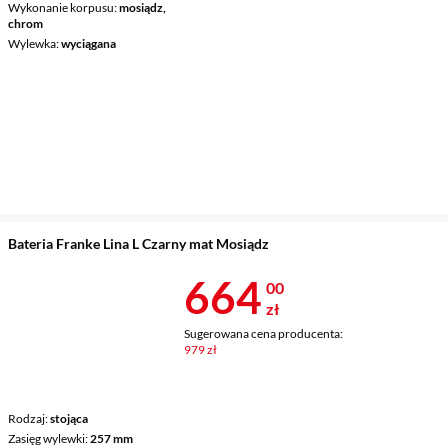
Wykonanie korpusu
mosiądz,
chrom
Wylewka
wyciągana
Bateria Franke Lina L Czarny mat Mosiądz
Cena 664 zł
664
00
zł
Sugerowana cena producenta:
979 zł
Rodzaj
stojąca
Zasięg wylewki
257 mm