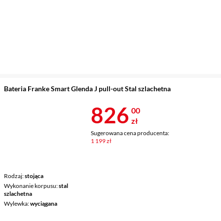
Bateria Franke Smart Glenda J pull-out Stal szlachetna
Cena 826 zł
826
00
zł
Sugerowana cena producenta:
1 199 zł
Rodzaj
stojąca
Wykonanie korpusu
stal
szlachetna
Wylewka
wyciągana