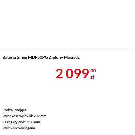
Bateria Smeg MDF50PG Zielony Mosiądz
Cena 2 099 z
2 099
00
zł
Rodzaj
stojąca
Wysokość wylewki
207 mm
Zasięg wylewki
230 mm
Wylewka
wyciągana