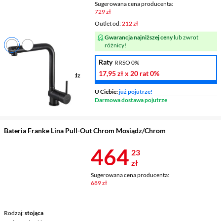
Sugerowana cena producenta:
729 zł
Outlet od:
212 zł
Gwarancja najniższej ceny
lub zwrot
różnicy!
Rodzaj
stojąca
Raty
RRSO 0%
Zasięg wylewki
209 mm
17,95 zł
x 20 rat
0%
Wykonanie korpusu
mosiądz
Wylewka
wyciągana
U Ciebie:
już pojutrze!
Darmowa dostawa pojutrze
Bateria Franke Lina Pull-Out Chrom Mosiądz/Chrom
Cena 464,23 
464
23
zł
Sugerowana cena producenta:
689 zł
Rodzaj
stojąca