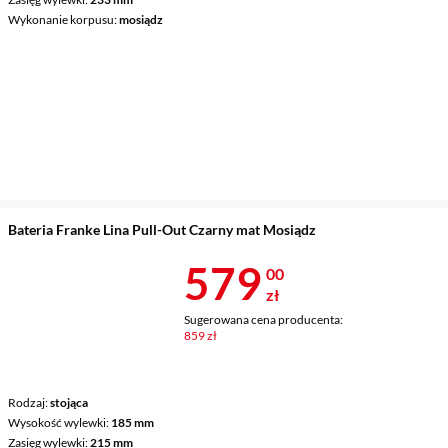
Wykonanie korpusu
mosiądz
Bateria Franke Lina Pull-Out Czarny mat Mosiądz
Cena 579 zł
579
00
zł
Sugerowana cena producenta:
859 zł
Rodzaj
stojąca
Wysokość wylewki
185 mm
Zasięg wylewki
215 mm