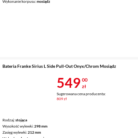
Wykonanie korpusu
mosiądz
Bateria Franke Sirius L Side Pull-Out Onyx/Chrom Mosiądz
Cena 549 zł
549
00
zł
Sugerowana cena producenta:
809 zł
Rodzaj
stojąca
Wysokość wylewki
298 mm
Zasięg wylewki
212 mm