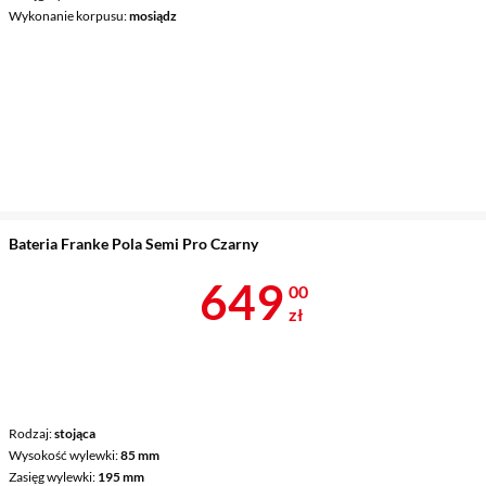
Wykonanie korpusu
mosiądz
Bateria Franke Pola Semi Pro Czarny
Cena 649 zł
649
00
zł
Rodzaj
stojąca
Wysokość wylewki
85 mm
Zasięg wylewki
195 mm