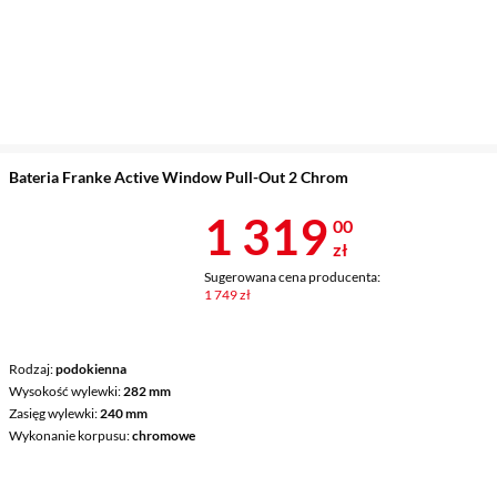
Bateria Franke Active Window Pull-Out 2 Chrom
Cena 1 319 z
1 319
00
zł
Sugerowana cena producenta:
1 749 zł
Rodzaj
podokienna
Wysokość wylewki
282 mm
Zasięg wylewki
240 mm
Wykonanie korpusu
chromowe