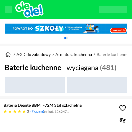
Karuzela z banerami, aktualny element 1 z 
AGD do zabudowy
Armatura kuchenna
Baterie kuchenne
Baterie kuchenne
- wyciągana
(481)
Bateria Deante BBM_F72M Stal szlachetna
pięć gwiazdek
5
7 opinii
nr kat. 1262471