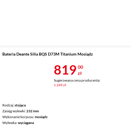
Bateria Deante Silia BQS D73M Titanium Mosiądz
Cena 819 zł
819
00
zł
Sugerowana cena producenta:
1 249 zł
Rodzaj
stojąca
Zasięg wylewki
232 mm
Wykonanie korpusu
mosiądz
Wylewka
wyciągana