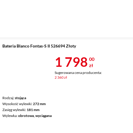
Bateria Blanco Fontas-S II 526694 Złoty
Cena 1 798 z
1 798
00
zł
Sugerowana cena producenta:
2 360 zł
Rodzaj
stojąca
Wysokość wylewki
272 mm
Zasięg wylewki
181 mm
Wylewka
obrotowa, wyciągana