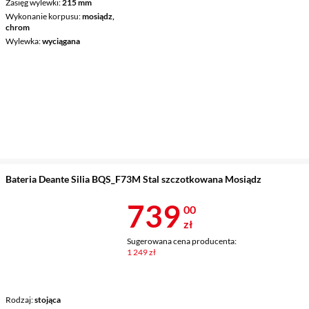
Zasięg wylewki
215 mm
Wykonanie korpusu
mosiądz,
chrom
Wylewka
wyciągana
Bateria Deante Silia BQS_F73M Stal szczotkowana Mosiądz
Cena 739 zł
739
00
zł
Sugerowana cena producenta:
1 249 zł
Rodzaj
stojąca