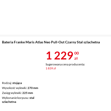
Bateria Franke Maris Atlas Neo Pull-Out Czarny Stal szlachetna
Cena 1 229 z
1 229
00
zł
Sugerowana cena producenta:
1 839 zł
Rodzaj
stojąca
Wysokość wylewki
270 mm
Zasięg wylewki
225 mm
Wykonanie korpusu
stal
szlachetna