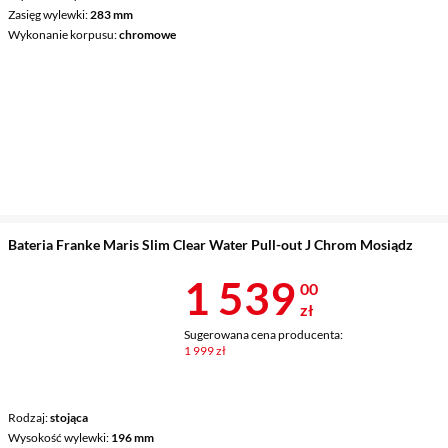
Zasięg wylewki
283 mm
Wykonanie korpusu
chromowe
Bateria Franke Maris Slim Clear Water Pull-out J Chrom Mosiądz
Cena 1 539 z
1 539
00
zł
Sugerowana cena producenta:
1 999 zł
Rodzaj
stojąca
Wysokość wylewki
196 mm