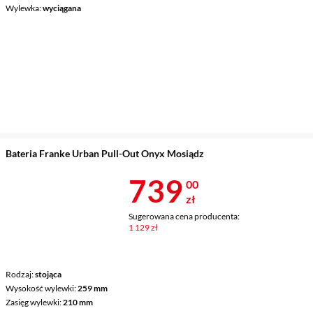
Wylewka
wyciągana
Bateria Franke Urban Pull-Out Onyx Mosiądz
Cena 739 zł
739
00
zł
Sugerowana cena producenta:
1 129 zł
Rodzaj
stojąca
Wysokość wylewki
259 mm
Zasięg wylewki
210 mm