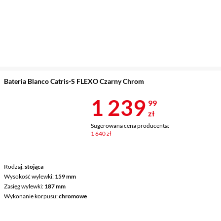
Bateria Blanco Catris-S FLEXO Czarny Chrom
Cena 1 239,9
1 239
99
zł
Sugerowana cena producenta:
1 640 zł
Rodzaj
stojąca
Wysokość wylewki
159 mm
Zasięg wylewki
187 mm
Wykonanie korpusu
chromowe