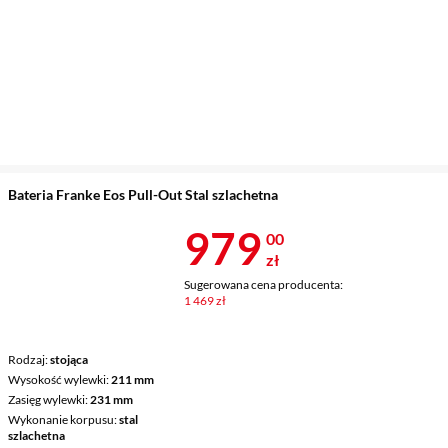
Bateria Franke Eos Pull-Out Stal szlachetna
Cena 979 zł
979
00
zł
Sugerowana cena producenta:
1 469 zł
Rodzaj
stojąca
Wysokość wylewki
211 mm
Zasięg wylewki
231 mm
Wykonanie korpusu
stal
szlachetna