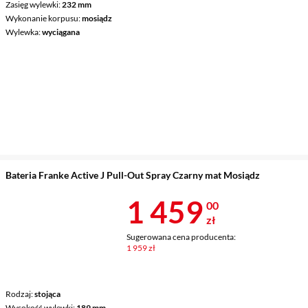
Zasięg wylewki
232 mm
Wykonanie korpusu
mosiądz
Wylewka
wyciągana
Bateria Franke Active J Pull-Out Spray Czarny mat Mosiądz
Cena 1 459 z
1 459
00
zł
Sugerowana cena producenta:
1 959 zł
Rodzaj
stojąca
Wysokość wylewki
189 mm