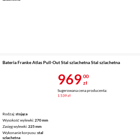
Bateria Franke Atlas Pull-Out Stal szlachetna Stal szlachetna
Cena 969 zł
969
00
zł
Sugerowana cena producenta:
1 539 zł
Rodzaj
stojąca
Wysokość wylewki
270 mm
Zasięg wylewki
225 mm
Wykonanie korpusu
stal
szlachetna