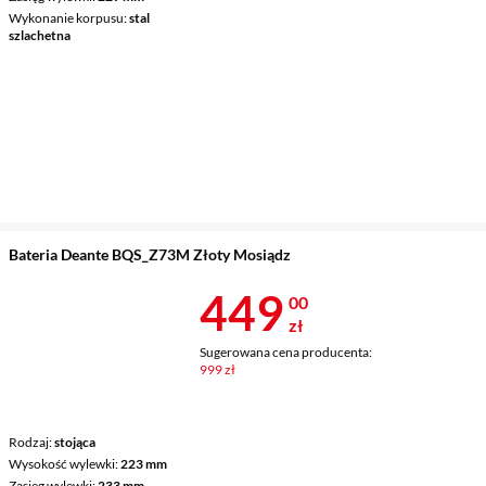
Wykonanie korpusu
stal
szlachetna
Bateria Deante BQS_Z73M Złoty Mosiądz
Cena 449 zł
449
00
zł
Sugerowana cena producenta:
999 zł
Rodzaj
stojąca
Wysokość wylewki
223 mm
Zasięg wylewki
233 mm