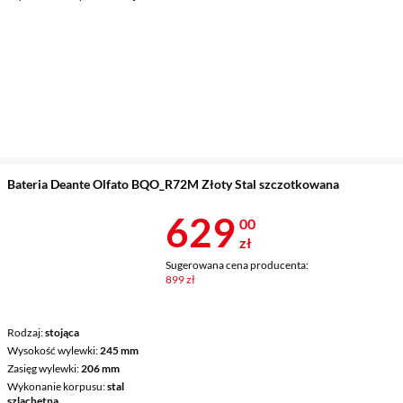
Bateria Deante Olfato BQO_R72M Złoty Stal szczotkowana
Cena 629 zł
629
00
zł
Sugerowana cena producenta:
899 zł
Rodzaj
stojąca
Wysokość wylewki
245 mm
Zasięg wylewki
206 mm
Wykonanie korpusu
stal
szlachetna