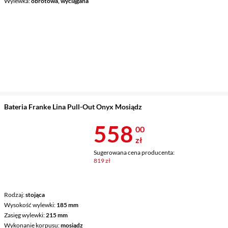
Wylewka
obrotowa, wyciągana
Bateria Franke Lina Pull-Out Onyx Mosiądz
Cena 558 zł
558
00
zł
Sugerowana cena producenta:
819 zł
Rodzaj
stojąca
Wysokość wylewki
185 mm
Zasięg wylewki
215 mm
Wykonanie korpusu
mosiądz