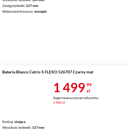
Zasięg wylewki
227 mm
Wykonanie korpusu
mosiądz
Bateria Blanco Catris-S FLEXO 526707 Czarny mat
Cena 1 499,9
1 499
99
zł
Sugerowana cena producenta:
1 980 zł
Rodzaj
stojąca
Wysokość wylewki
157 mm