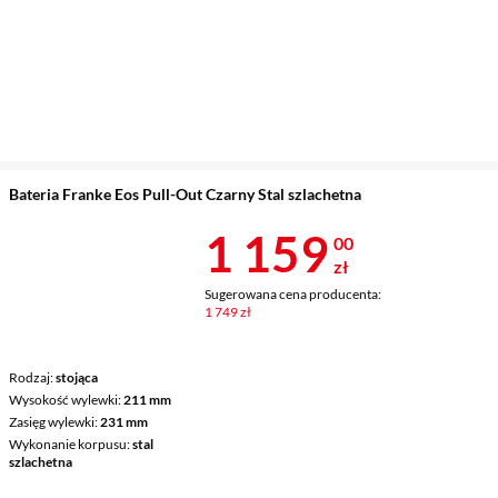
Bateria Franke Eos Pull-Out Czarny Stal szlachetna
Cena 1 159 z
1 159
00
zł
Sugerowana cena producenta:
1 749 zł
Rodzaj
stojąca
Wysokość wylewki
211 mm
Zasięg wylewki
231 mm
Wykonanie korpusu
stal
szlachetna