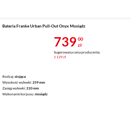
Bateria Franke Urban Pull-Out Onyx Mosiądz
Cena 739 zł
739
00
zł
Sugerowana cena producenta:
1 129 zł
Rodzaj
stojąca
Wysokość wylewki
259 mm
Zasięg wylewki
210 mm
Wykonanie korpusu
mosiądz