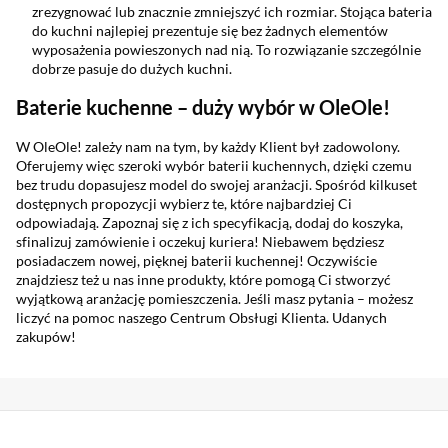
zrezygnować lub znacznie zmniejszyć ich rozmiar. Stojąca bateria
do kuchni najlepiej prezentuje się bez żadnych elementów
wyposażenia powieszonych nad nią. To rozwiązanie szczególnie
dobrze pasuje do dużych kuchni.
Baterie kuchenne – duży wybór w OleOle!
W OleOle! zależy nam na tym, by każdy Klient był zadowolony.
Oferujemy więc szeroki wybór baterii kuchennych, dzięki czemu
bez trudu dopasujesz model do swojej aranżacji. Spośród kilkuset
dostępnych propozycji wybierz te, które najbardziej Ci
odpowiadają. Zapoznaj się z ich specyfikacją, dodaj do koszyka,
sfinalizuj zamówienie i oczekuj kuriera! Niebawem będziesz
posiadaczem nowej, pięknej baterii kuchennej! Oczywiście
znajdziesz też u nas inne produkty, które pomogą Ci stworzyć
wyjątkową aranżację pomieszczenia. Jeśli masz pytania – możesz
liczyć na pomoc naszego Centrum Obsługi Klienta. Udanych
zakupów!