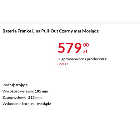
Bateria Franke Lina Pull-Out Czarny mat Mosiądz
Cena 579 zł
579
00
zł
Sugerowana cena producenta:
859 zł
Rodzaj
stojąca
Wysokość wylewki
185 mm
Zasięg wylewki
215 mm
Wykonanie korpusu
mosiądz