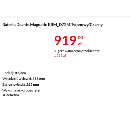
Bateria Deante Magnetic BRM_D72M Tytanowy/Czarny
Cena 919 zł
919
00
zł
Sugerowana cena producenta:
1 299 zł
Rodzaj
stojąca
Wysokość wylewki
533 mm
Zasięg wylewki
225 mm
Wykonanie korpusu
stal
szlachetna