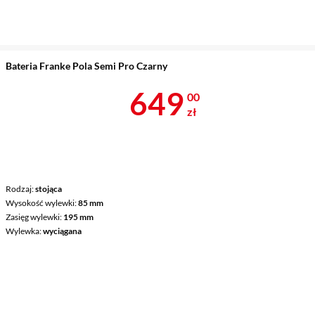
Bateria Franke Pola Semi Pro Czarny
Cena 649 zł
649
00
zł
Rodzaj
stojąca
Wysokość wylewki
85 mm
Zasięg wylewki
195 mm
Wylewka
wyciągana