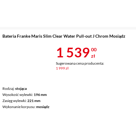
Bateria Franke Maris Slim Clear Water Pull-out J Chrom Mosiądz
Cena 1 539 z
1 539
00
zł
Sugerowana cena producenta:
1 999 zł
Rodzaj
stojąca
Wysokość wylewki
196 mm
Zasięg wylewki
221 mm
Wykonanie korpusu
mosiądz