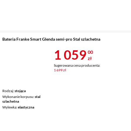
Bateria Franke Smart Glenda semi-pro Stal szlachetna
Cena 1 059 z
1 059
00
zł
Sugerowana cena producenta:
1 699 zł
Rodzaj
stojąca
Wykonanie korpusu
stal
szlachetna
Wylewka
elastyczna