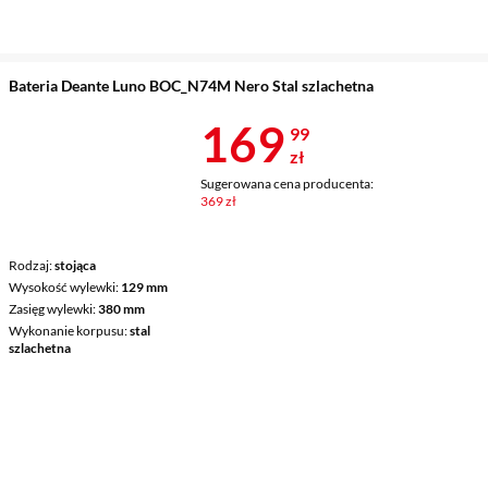
Bateria Deante Luno BOC_N74M Nero Stal szlachetna
Cena 169,99 
169
99
zł
Sugerowana cena producenta:
369 zł
Rodzaj
stojąca
Wysokość wylewki
129 mm
Zasięg wylewki
380 mm
Wykonanie korpusu
stal
szlachetna