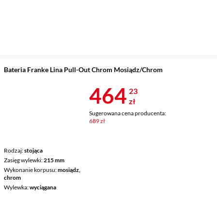
Bateria Franke Lina Pull-Out Chrom Mosiądz/Chrom
Cena 464,23 
464
23
zł
Sugerowana cena producenta:
689 zł
Rodzaj
stojąca
Zasięg wylewki
215 mm
Wykonanie korpusu
mosiądz,
chrom
Wylewka
wyciągana