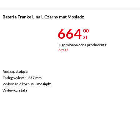
Bateria Franke Lina L Czarny mat Mosiądz
Cena 664 zł
664
00
zł
Sugerowana cena producenta:
979 zł
Rodzaj
stojąca
Zasięg wylewki
257 mm
Wykonanie korpusu
mosiądz
Wylewka
stała