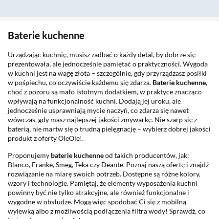
Baterie kuchenne
Urządzając kuchnię, musisz zadbać o każdy detal, by dobrze się
prezentowała, ale jednocześnie pamiętać o praktyczności. Wygoda
w kuchni jest na wagę złota – szczególnie, gdy przyrządzasz posiłki
w pośpiechu, co oczywiście każdemu się zdarza.
Baterie kuchenne
,
choć z pozoru są mało istotnym dodatkiem, w praktyce znacząco
wpływają na funkcjonalność kuchni. Dodają jej uroku, ale
jednocześnie usprawniają mycie naczyń, co zdarza się nawet
wówczas, gdy masz najlepszej jakości zmywarkę. Nie szarp się z
baterią, nie martw się o trudną pielęgnację – wybierz dobrej jakości
produkt z oferty OleOle!.
Proponujemy
baterie kuchenne
od takich producentów, jak:
Blanco, Franke, Smeg, Teka czy Deante. Poznaj naszą ofertę i znajdź
rozwiązanie na miarę swoich potrzeb. Dostępne są różne kolory,
wzory i technologie. Pamiętaj, że elementy wyposażenia kuchni
powinny być nie tylko atrakcyjne, ale również funkcjonalne i
wygodne w obsłudze. Mogą więc spodobać Ci się z mobilną
wylewką albo z możliwością podłączenia filtra wody! Sprawdź, co