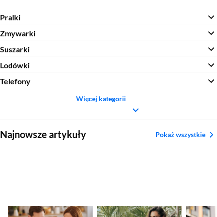
Pralki
Zmywarki
Suszarki
Lodówki
Telefony
Więcej kategorii
Sekcja pominięta
Najnowsze artykuły
Pokaż wszystkie
Tablet do nauki, pracy,
Jaki iPad kupić w
Jak wył