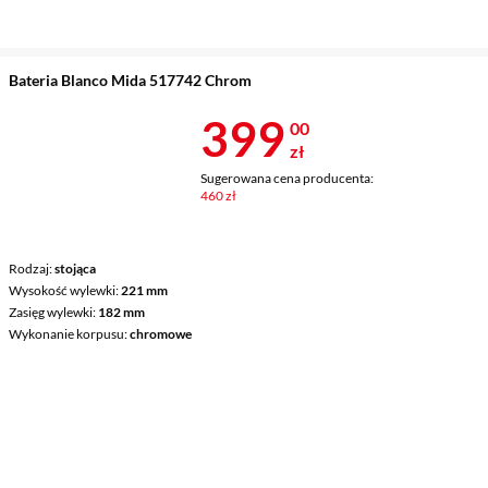
Bateria Blanco Mida 517742 Chrom
Cena 399 zł
399
00
zł
Sugerowana cena producenta:
460 zł
Rodzaj
stojąca
Wysokość wylewki
221 mm
Zasięg wylewki
182 mm
Wykonanie korpusu
chromowe