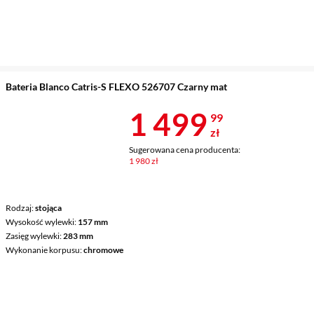
Bateria Blanco Catris-S FLEXO 526707 Czarny mat
Cena 1 499,9
1 499
99
zł
Sugerowana cena producenta:
1 980 zł
Rodzaj
stojąca
Wysokość wylewki
157 mm
Zasięg wylewki
283 mm
Wykonanie korpusu
chromowe