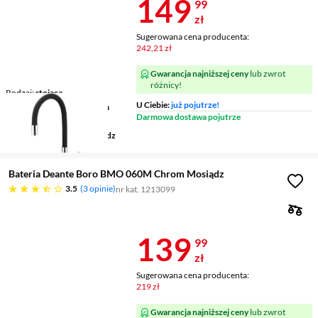
Cena 149,99 
149
99
zł
Sugerowana cena producenta:
242,21 zł
Gwarancja najniższej ceny
lub zwrot
różnicy!
Rodzaj
stojąca
U Ciebie:
już pojutrze!
Wysokość wylewki
287 mm
Darmowa dostawa pojutrze
Zasięg wylewki
180 mm
Wykonanie korpusu
mosiądz
Bateria Deante Boro BMO 060M Chrom Mosiądz
3.5 gwiazdek
3.5
3 opinie
nr kat. 1213099
Cena 139,99 
139
99
zł
Sugerowana cena producenta:
219 zł
Gwarancja najniższej ceny
lub zwrot