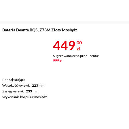
Bateria Deante BQS_Z73M Złoty Mosiądz
Cena 449 zł
449
00
zł
Sugerowana cena producenta:
999 zł
Rodzaj
stojąca
Wysokość wylewki
223 mm
Zasięg wylewki
233 mm
Wykonanie korpusu
mosiądz