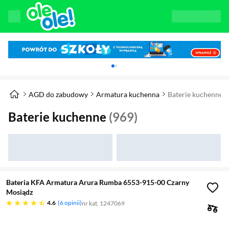
Karuzela z banerami, aktualny element 1 z 
AGD do zabudowy
Armatura kuchenna
Baterie kuchenne
Baterie kuchenne
(969)
Bateria KFA Armatura Arura Rumba 6553-915-00 Czarny
Mosiądz
4.6 gwiazdek
4.6
6 opinii
nr kat. 1247069