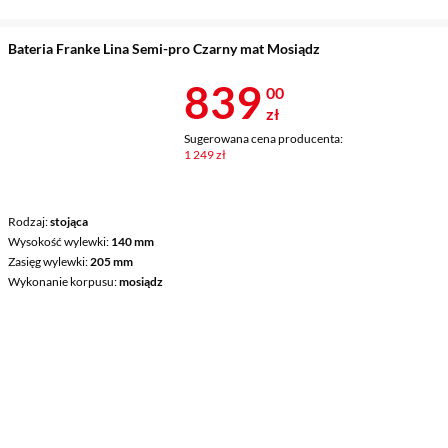
Bateria Franke Lina Semi-pro Czarny mat Mosiądz
Cena 839 zł
839
00
zł
Sugerowana cena producenta:
1 249 zł
Rodzaj
stojąca
Wysokość wylewki
140 mm
Zasięg wylewki
205 mm
Wykonanie korpusu
mosiądz