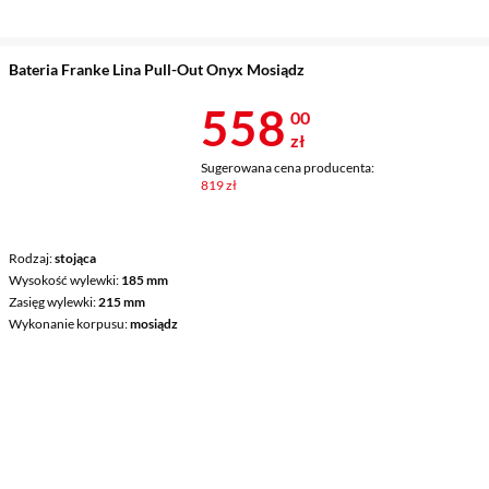
Bateria Franke Lina Pull-Out Onyx Mosiądz
Cena 558 zł
558
00
zł
Sugerowana cena producenta:
819 zł
Rodzaj
stojąca
Wysokość wylewki
185 mm
Zasięg wylewki
215 mm
Wykonanie korpusu
mosiądz