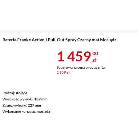
Bateria Franke Active J Pull-Out Spray Czarny mat Mosiądz
Cena 1 459 z
1 459
00
zł
Sugerowana cena producenta:
1 959 zł
Rodzaj
stojąca
Wysokość wylewki
189 mm
Zasięg wylewki
227 mm
Wykonanie korpusu
mosiądz