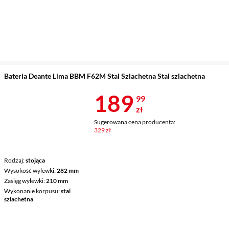
Bateria Deante Lima BBM F62M Stal Szlachetna Stal szlachetna
Cena 189,99 
189
99
zł
Sugerowana cena producenta:
329 zł
Rodzaj
stojąca
Wysokość wylewki
282 mm
Zasięg wylewki
210 mm
Wykonanie korpusu
stal
szlachetna