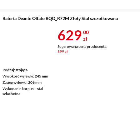
Bateria Deante Olfato BQO_R72M Złoty Stal szczotkowana
Cena 629 zł
629
00
zł
Sugerowana cena producenta:
899 zł
Rodzaj
stojąca
Wysokość wylewki
245 mm
Zasięg wylewki
206 mm
Wykonanie korpusu
stal
szlachetna