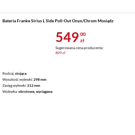
Bateria Franke Sirius L Side Pull-Out Onyx/Chrom Mosiądz
Cena 549 zł
549
00
zł
Sugerowana cena producenta:
809 zł
Rodzaj
stojąca
Wysokość wylewki
298 mm
Zasięg wylewki
212 mm
Wylewka
obrotowa, wyciągana