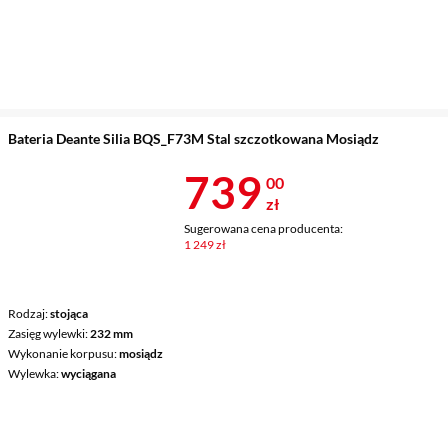
Bateria Deante Silia BQS_F73M Stal szczotkowana Mosiądz
Cena 739 zł
739
00
zł
Sugerowana cena producenta:
1 249 zł
Rodzaj
stojąca
Zasięg wylewki
232 mm
Wykonanie korpusu
mosiądz
Wylewka
wyciągana