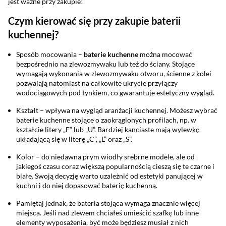
jest ważne przy zakupie!
Czym kierować się przy zakupie baterii
kuchennej?
Sposób mocowania –
baterie kuchenne
można mocować
bezpośrednio na zlewozmywaku lub też do ściany. Stojące
wymagają wykonania w zlewozmywaku otworu, ścienne z kolei
pozwalają natomiast na całkowite ukrycie przyłączy
wodociągowych pod tynkiem, co gwarantuje estetyczny wygląd.
Kształt – wpływa na wygląd aranżacji kuchennej. Możesz wybrać
baterie kuchenne stojące o zaokrąglonych profilach, np. w
kształcie litery „F” lub „U”. Bardziej kanciaste mają wylewkę
układającą się w literę „C”, „L” oraz „S”.
Kolor – do niedawna prym wiodły srebrne modele, ale od
jakiegoś czasu coraz większą popularnością cieszą się te czarne i
białe. Swoją decyzję warto uzależnić od estetyki panującej w
kuchni i do niej dopasować baterię kuchenną.
Pamiętaj jednak, że bateria stojąca wymaga znacznie więcej
miejsca. Jeśli nad zlewem chciałeś umieścić szafkę lub inne
elementy wyposażenia, być może będziesz musiał z nich