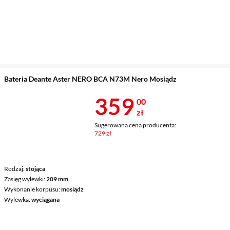
Bateria Deante Aster NERO BCA N73M Nero Mosiądz
Cena 359 zł
359
00
zł
Sugerowana cena producenta:
729 zł
Rodzaj
stojąca
Zasięg wylewki
209 mm
Wykonanie korpusu
mosiądz
Wylewka
wyciągana