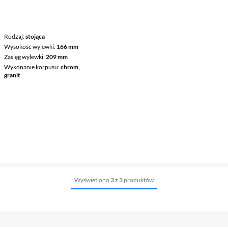
Rodzaj
stojąca
Wysokość wylewki
166 mm
Zasięg wylewki
209 mm
Wykonanie korpusu
chrom,
granit
Wyświetlono
3 z 3
produktów