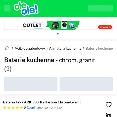
Karuzela z banerami, aktualny element 1 z 
AGD do zabudowy
Armatura kuchenna
Baterie kuchenne
Baterie kuchenne
- chrom, granit
(3)
Bateria Teka ARK 938 TG Karbon Chrom/Granit
pięć gwiazdek
5
1 opinia
nr kat. 1206442