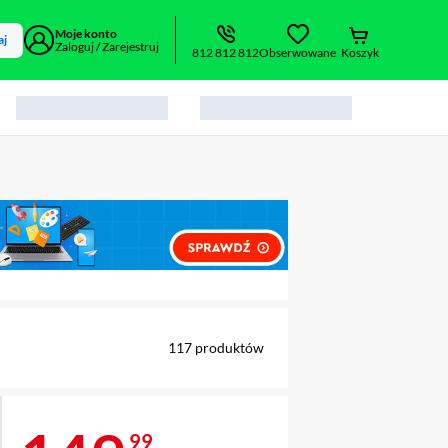
Moje konto
aj
Zaloguj / Zarejestruj
812 812 812
Obserwowane
Koszyk
alny element 1 z 2
117
produktów
99