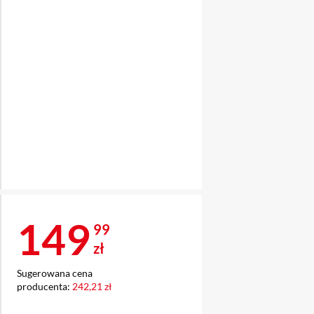
Cena 149,99 zł
149
99
zł
Sugerowana cena
producenta:
242,21 zł