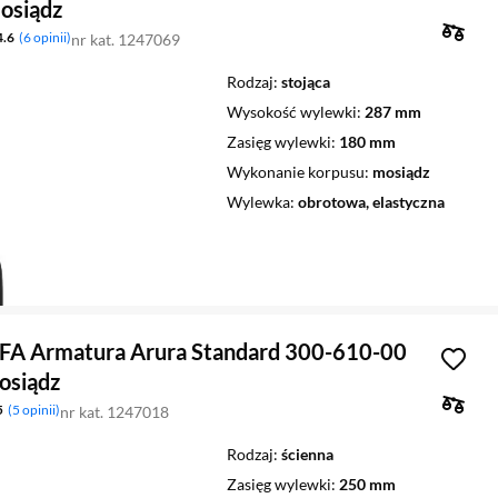
osiądz
4.6
6 opinii
nr kat. 1247069
Rodzaj
stojąca
Wysokość wylewki
287 mm
Zasięg wylewki
180 mm
Wykonanie korpusu
mosiądz
Wylewka
obrotowa, elastyczna
KFA Armatura Arura Standard 300-610-00
osiądz
5
5 opinii
nr kat. 1247018
Rodzaj
ścienna
Zasięg wylewki
250 mm