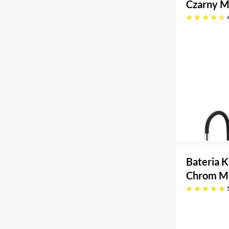
Czarny M
4.6 gwiazdek
Bateria 
Chrom M
pięć gwiazdek