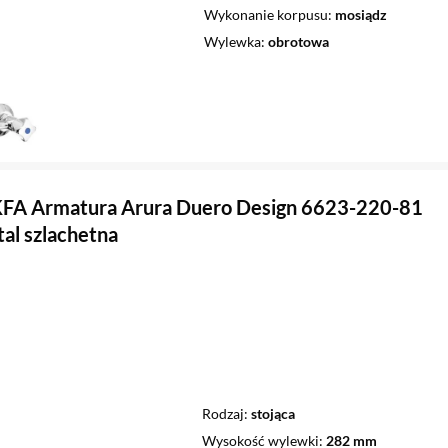
Wykonanie korpusu
mosiądz
Wylewka
obrotowa
KFA Armatura Arura Duero Design 6623-220-81
tal szlachetna
Rodzaj
stojąca
Wysokość wylewki
282 mm