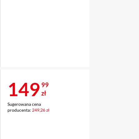
Cena 149,99 zł
149
99
zł
Sugerowana cena
producenta:
249,26 zł