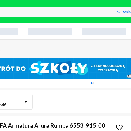
Szuk
e
Karuzela z banerami, aktu
ość
KFA Armatura Arura Rumba 6553-915-00