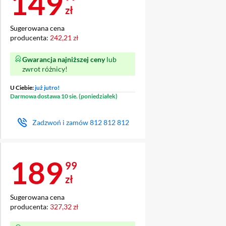
Cena 149,99 zł
149
zł
Sugerowana cena
producenta:
242,21 zł
Gwarancja najniższej ceny
lub
zwrot różnicy!
U Ciebie:
już jutro!
Darmowa dostawa 10 sie. (poniedziałek)
Zadzwoń i zamów
812 812 812
Cena 189,99 zł
189
99
zł
Sugerowana cena
producenta:
327,32 zł