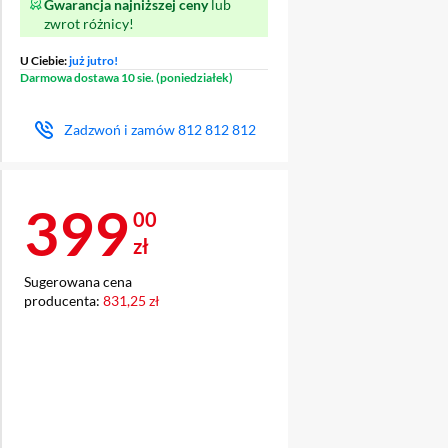
Gwarancja najniższej ceny
lub
zwrot różnicy!
U Ciebie:
już jutro!
Darmowa dostawa 10 sie. (poniedziałek)
Zadzwoń i zamów
812 812 812
Cena 399 zł
399
00
zł
Sugerowana cena
producenta:
831,25 zł